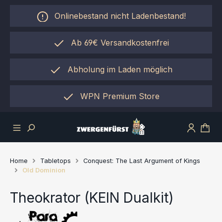
Zum Hauptinhalt springen
Onlinebestand nicht Ladenbestand!
Ab 69€ Versandkostenfrei
Abholung im Laden möglich
einfach per "Click&Collect"
WPN Premium Store
Home
Tabletops
Conquest: The Last Argument of Kings
Old Dominion
Theokrator (KEIN Dualkit)