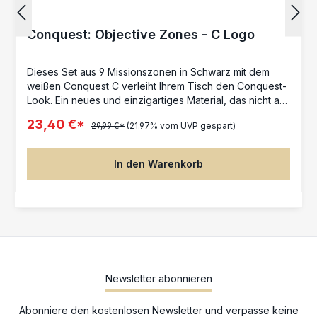
Conquest: Objective Zones - C Logo
Dieses Set aus 9 Missionszonen in Schwarz mit dem
weißen Conquest C verleiht Ihrem Tisch den Conquest-
Look. Ein neues und einzigartiges Material, das nicht auf
dem Tisch verrutscht, sondern Ihren Modellen
23,40 €*
29,99 €*
(21.97% vom UVP gespart)
ermöglicht, leicht darüber und darüber zu gleiten. Die
ultradünnen Zonen eignen sich hervorragend für jedes
Wargame. Drei 9-Zoll-Zonen und sechs 6-Zoll-Zonen
In den Warenkorb
sind zusammen verpackt. Hergestellt in der EU..
Newsletter abonnieren
Abonniere den kostenlosen Newsletter und verpasse keine