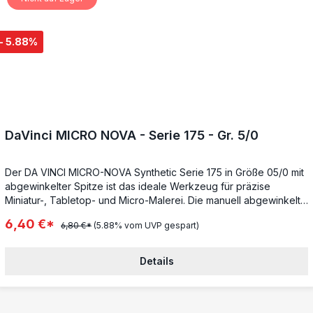
- 5.88%
DaVinci MICRO NOVA - Serie 175 - Gr. 5/0
Der DA VINCI MICRO-NOVA Synthetic Serie 175 in Größe 05/0 mit
abgewinkelter Spitze ist das ideale Werkzeug für präzise
Miniatur-, Tabletop- und Micro-Malerei. Die manuell abgewinkelte
Form des Pinsels ermöglicht dir, selbst schwer zugängliche
6,40 €*
6,80 €*
(5.88% vom UVP gespart)
Stellen mühelos und exakt zu bemalen.Produkt-Eigenschaften im
Überblick:Abgewinkelte Spitze für höchste PräzisionExtrafeine,
goldfarbene SynthetikfasernAbgewinkelte, sogenannte
Details
Silberzwinge für optimalen HaltKurze, schwarzpolierte
Esagonalstiele für komfortable HandhabungMit roter Bauchbinde
zur leichten UnterscheidungVegan und tierfreundlichDieser
Pinsel vereint höchste Qualität und Funktionalität, um dir ein