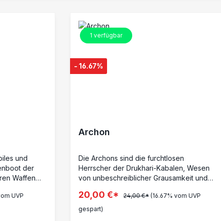
1
verfügbar
- 16.67%
Archon
biles und
Die Archons sind die furchtlosen
enboot der
Herrscher der Drukhari-Kabalen, Wesen
eren Waffen
von unbeschreiblicher Grausamkeit und
zellente
unendlicher Macht. Majestätisch und
20,00 €*
 vom UVP
24,00 €*
(16.67% vom UVP
Durch seine
monströs zugleich, besitzen sie die
it kann der
Fähigkeit, ganze Welten zu versklaven
gespart)
n einem
und Zivilisationen in den Abgrund zu