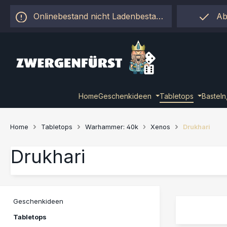
 Hauptinhalt springen
Zur Suche springen
Zur Hauptnavigation springen
Onlinebestand nicht Ladenbestand!
Ab
Home
Geschenkideen
Tabletops
Basteln
Home
Tabletops
Warhammer: 40k
Xenos
Drukhari
Drukhari
Geschenkideen
Tabletops