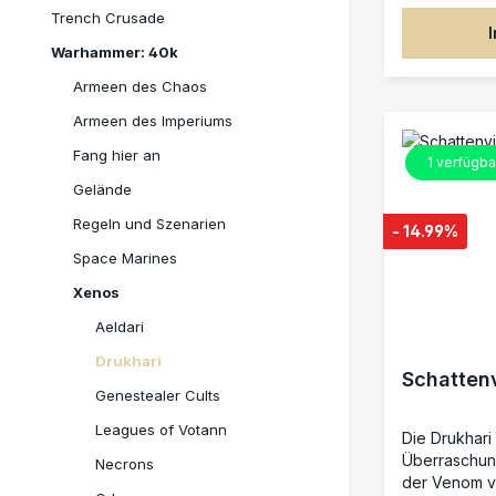
sadistischer
Trench Crusade
Überlegenhei
Warhammer: 40k
Waffen, die 
verschlingen
Armeen des Chaos
lassen. Diese
Armeen des Imperiums
Kunststoffba
bauen – den 
Fang hier an
1
verfügba
Drukhari-Ar
Gelände
Der Archon i
dekadente M
Regeln und Szenarien
- 14.99%
geeignet, um
anzuführen u
Space Marines
mit brutaler
Xenos
Bausatz biet
Individualisierung
Aeldari
Seelenfänger
Drukhari
Splitterpistole Nahkampfwaffen: Peini
Schatten
Staubklinge 
Genestealer Cults
Energiewaffe Weitere Optionen: z
Leagues of Votann
verschieden
Die Drukhari
Köpfe, zwei Gürtelv
Überraschun
Necrons
gestaltetes 
der Venom v