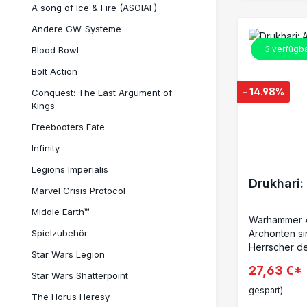
A song of Ice & Fire (ASOIAF)
Andere GW-Systeme
3
verfügb
Blood Bowl
Bolt Action
- 14.98%
Conquest: The Last Argument of
Kings
Freebooters Fate
Infinity
Legions Imperialis
Drukhari
Marvel Crisis Protocol
Middle Earth™
Warhammer 4
Spielzubehör
Archonten si
Herrscher d
Star Wars Legion
kaltblütige 
27,63 €*
Intrige, der
Star Wars Shatterpoint
Intelligenz ü
gespart)
The Horus Heresy
Armeen mit e