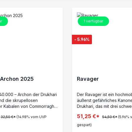
ar
1
verfügbar
- 5.96%
: Archon 2025
Ravager
0.000 – Archon der Drukhari
Der Ravager ist ein hochmo
nd die skrupellosen
äußerst gefährliches Kanon
er Kabalen von Commorragh –
Drukhari, das mit drei schw
Strategen und Meister der
ausgestattet ist und eine ex
51,25 €*
32,50 €*
(14.98% vom UVP
54,50 €*
(5.96%
en Grausamkeit nur von ihrer
Feuerunterstützung bietet. 
bertroffen wird. Sie führen ihre
blitzschnelle Geschwindigke
gespart)
iner Mischung aus
Ravager feindliche Panzer i