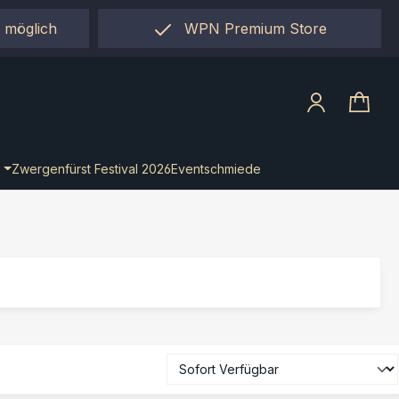
 möglich
WPN Premium Store
llect"
Zwergenfürst Festival 2026
Eventschmiede