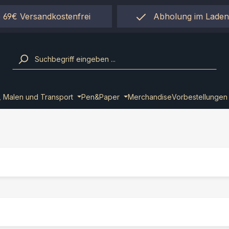
 69€ Versandkostenfrei
Abholung im Laden
einfach per "Click&Co
, Malen und Transport
Pen&Paper
Merchandise
Vorbestellungen