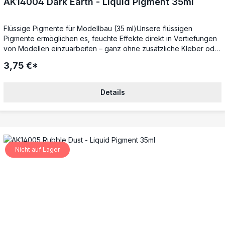
AK14004 Dark Earth - Liquid Pigment 35ml
Flüssige Pigmente für Modellbau (35 ml)Unsere flüssigen
Pigmente ermöglichen es, feuchte Effekte direkt in Vertiefungen
von Modellen einzuarbeiten – ganz ohne zusätzliche Kleber oder
Fixierer. Während der Trocknungsphase lassen sie sich noch
3,75 €*
anpassen, um perfekte Übergänge und realistische
Verwitterungseffekte zu erzielen.Mattes Finish – trocknet mit der
authentischen PigmentstrukturIdeal für Weathering – perfekt für
Details
Rost, Staub, Schmutz und mehrSchnell trocknend – verdunstet
zügig für beschleunigte ErgebnisseVielseitig kombinierbar –
ergänzt Pigmentpuder für noch mehr EffektmöglichkeitenPerfekt
für detailgetreue Verwitterungen im Modellbau.
Nicht auf Lager