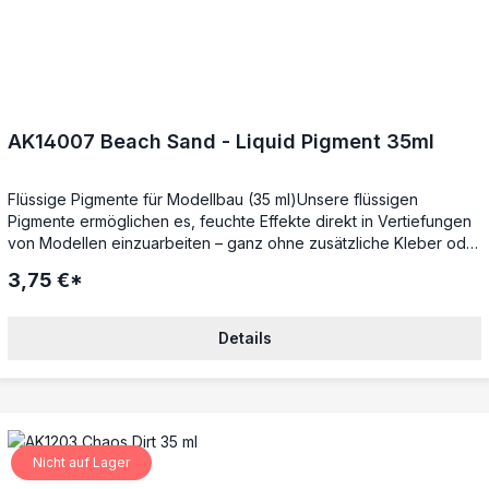
AK14007 Beach Sand - Liquid Pigment 35ml
Flüssige Pigmente für Modellbau (35 ml)Unsere flüssigen
Pigmente ermöglichen es, feuchte Effekte direkt in Vertiefungen
von Modellen einzuarbeiten – ganz ohne zusätzliche Kleber oder
Fixierer. Während der Trocknungsphase lassen sie sich noch
3,75 €*
anpassen, um perfekte Übergänge und realistische
Verwitterungseffekte zu erzielen.Mattes Finish – trocknet mit der
authentischen PigmentstrukturIdeal für Weathering – perfekt für
Details
Rost, Staub, Schmutz und mehrSchnell trocknend – verdunstet
zügig für beschleunigte ErgebnisseVielseitig kombinierbar –
ergänzt Pigmentpuder für noch mehr EffektmöglichkeitenPerfekt
für detailgetreue Verwitterungen im Modellbau.
Nicht auf Lager