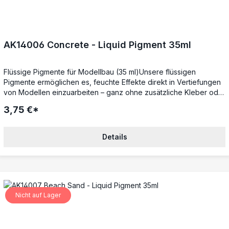
AK14006 Concrete - Liquid Pigment 35ml
Flüssige Pigmente für Modellbau (35 ml)Unsere flüssigen
Pigmente ermöglichen es, feuchte Effekte direkt in Vertiefungen
von Modellen einzuarbeiten – ganz ohne zusätzliche Kleber oder
Fixierer. Während der Trocknungsphase lassen sie sich noch
3,75 €*
anpassen, um perfekte Übergänge und realistische
Verwitterungseffekte zu erzielen.Mattes Finish – trocknet mit der
authentischen PigmentstrukturIdeal für Weathering – perfekt für
Details
Rost, Staub, Schmutz und mehrSchnell trocknend – verdunstet
zügig für beschleunigte ErgebnisseVielseitig kombinierbar –
ergänzt Pigmentpuder für noch mehr EffektmöglichkeitenPerfekt
für detailgetreue Verwitterungen im Modellbau.
Nicht auf Lager