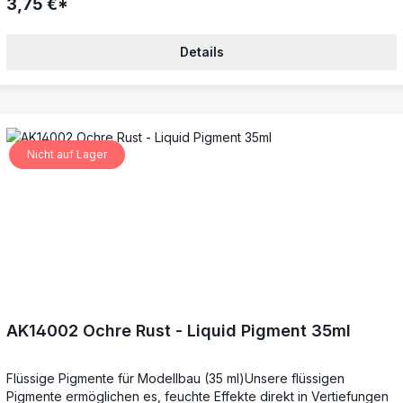
3,75 €*
anpassen, um perfekte Übergänge und realistische
Verwitterungseffekte zu erzielen.Mattes Finish – trocknet mit der
authentischen PigmentstrukturIdeal für Weathering – perfekt für
Details
Rost, Staub, Schmutz und mehrSchnell trocknend – verdunstet
zügig für beschleunigte ErgebnisseVielseitig kombinierbar –
ergänzt Pigmentpuder für noch mehr EffektmöglichkeitenPerfekt
für detailgetreue Verwitterungen im Modellbau.
Nicht auf Lager
AK14002 Ochre Rust - Liquid Pigment 35ml
Flüssige Pigmente für Modellbau (35 ml)Unsere flüssigen
Pigmente ermöglichen es, feuchte Effekte direkt in Vertiefungen