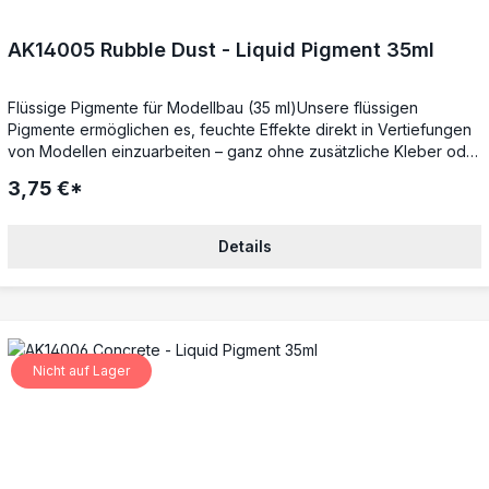
AK14005 Rubble Dust - Liquid Pigment 35ml
Flüssige Pigmente für Modellbau (35 ml)Unsere flüssigen
Pigmente ermöglichen es, feuchte Effekte direkt in Vertiefungen
von Modellen einzuarbeiten – ganz ohne zusätzliche Kleber oder
Fixierer. Während der Trocknungsphase lassen sie sich noch
3,75 €*
anpassen, um perfekte Übergänge und realistische
Verwitterungseffekte zu erzielen.Mattes Finish – trocknet mit der
authentischen PigmentstrukturIdeal für Weathering – perfekt für
Details
Rost, Staub, Schmutz und mehrSchnell trocknend – verdunstet
zügig für beschleunigte ErgebnisseVielseitig kombinierbar –
ergänzt Pigmentpuder für noch mehr EffektmöglichkeitenPerfekt
für detailgetreue Verwitterungen im Modellbau.
Nicht auf Lager