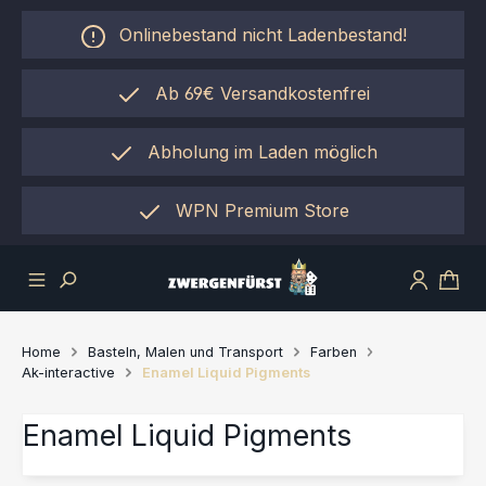
Zum Hauptinhalt springen
Onlinebestand nicht Ladenbestand!
Ab 69€ Versandkostenfrei
Abholung im Laden möglich
einfach per "Click&Collect"
WPN Premium Store
Home
Basteln, Malen und Transport
Farben
Ak-interactive
Enamel Liquid Pigments
Enamel Liquid Pigments