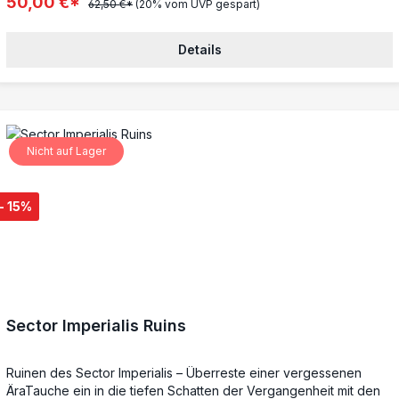
50,00 €*
62,50 €*
(20% vom UVP gespart)
entwickelt, um so austauschbar wie möglich zu sein, sodass
unbemalt und müssen zusammengebaut werden – wir empfehlen
maximale Möglichkeiten
die Verwendung von Citadel-Kunststoffkleber und Citadel-
Details
Farben, um die tapferen Stätten des Krieges zum Leben zu
erwecken.
Nicht auf Lager
- 15%
Sector Imperialis Ruins
Ruinen des Sector Imperialis – Überreste einer vergessenen
ÄraTauche ein in die tiefen Schatten der Vergangenheit mit den