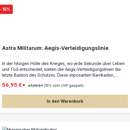
- 15%
Astra Militarum: Aegis-Verteidigungslinie
In der hitzigen Hölle des Krieges, wo jede Sekunde über Leben
und Tod entscheidet, bieten die Aegis-Verteidigungslinien die
letzte Bastion des Schutzes. Diese imposanten Barrikaden,
gefertigt aus robusten, gepanzerten Segmenten mit
56,95 €*
67,00 €*
(15% vom UVP gespart)
majestätischen Zinnen, formen einen unüberwindbaren
Schildwall, der sich den anrückenden Feinden entgegenstellt.
Ihre schlichte, aber effektive Machart erlaubt eine rasche
In den Warenkorb
Produktion und eine ebenso zügige Aufstellung – perfekt, um
strategische Verteidigungsstellungen zu errichten, bevor die
wahren Bastionen des Krieges errichtet werden.Aus diesem
mehrteiligen Kunststoffbausatz kannst du gleich zwei Aegis-
Verteidigungslinien konstruieren – flexible