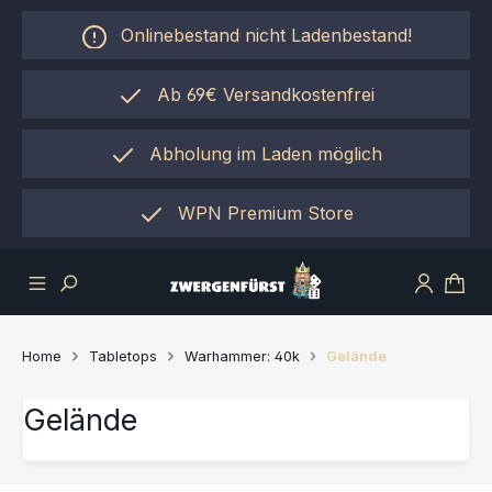
Zum Hauptinhalt springen
Onlinebestand nicht Ladenbestand!
Ab 69€ Versandkostenfrei
Abholung im Laden möglich
einfach per "Click&Collect"
WPN Premium Store
Home
Tabletops
Warhammer: 40k
Gelände
Gelände