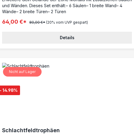
Farben, um ihm den Glanz der Imperiumstechnologie zu
und Wänden. Dieses Set enthält:– 6 Säulen– 1 breite Wand– 4
verleihen. Lass deine Truppen in die Schlacht ziehen und mache
Wände– 2 breite Türen– 2 Türen
den Magnaschlot zu einem entscheidenden Element deiner
nächsten epischen Konfrontation!
64,00 €*
80,00 €*
(20% vom UVP gespart)
Details
Nicht auf Lager
- 14.98%
Schlachtfeldtrophäen