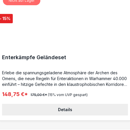
Nicht auf Lager
- 15%
Enterkämpfe Geländeset
Erlebe die spannungsgeladene Atmosphäre der Archen des
Omens, die neue Regeln für Enteraktionen in Warhammer 40.000
einführt – hitzige Gefechte in den klaustrophobischen Korridoren
der Raumschiffe und Space Hulks. Tauche ein in diese neue
148,75 €*
175,00 €*
(15% vom UVP gespart)
Dimension des Spielens und bringe frischen Wind in deine
bestehende Sammlung!Dieses extrem modulare Geländeset für
Enterkämpfe enthält alles, was du benötigst, um diese
Details
nervenaufreibenden Szenarien zu gestalten. Es bietet
detailreiche Flurwände, bewegliche Schotten, die sich im Spiel
öffnen und schließen lassen, sowie eine Fülle von Säulen, die die