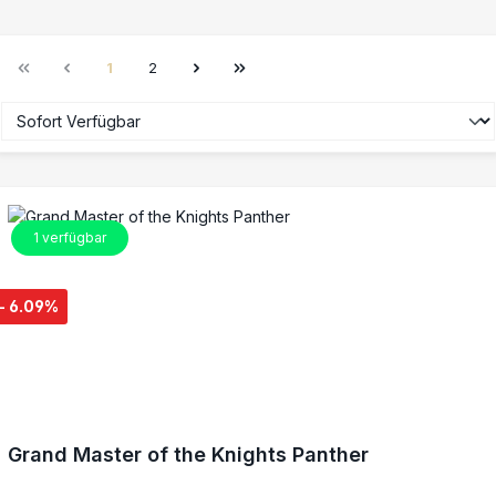
1
2
Seite
Seite
1
verfügbar
- 6.09%
Grand Master of the Knights Panther