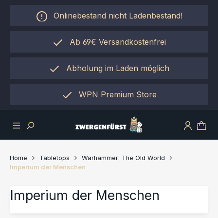
Zum Hauptinhalt springen
Onlinebestand nicht Ladenbestand!
Ab 69€ Versandkostenfrei
Abholung im Laden möglich
einfach per "Click&Collect"
WPN Premium Store
Home
Tabletops
Warhammer: The Old World
Imperium der Menschen
Imperium der Menschen