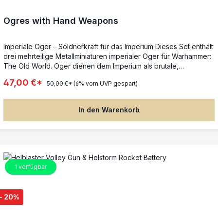
Ogres with Hand Weapons
Imperiale Oger – Söldnerkraft für das Imperium Dieses Set enthält
drei mehrteilige Metallminiaturen imperialer Oger für Warhammer:
The Old World. Oger dienen dem Imperium als brutale,
zuverlässige Söldner. Sie sind groß, schwer gepanzert und
47,00 €*
50,00 €*
(6% vom UVP gespart)
setzen ihre bevorzugten Waffen mit roher Gewalt ein – ideal, um
Lücken in feindliche Linien zu schlagen oder Flanken zu sichern.
Enthaltene Modelle: – 3 imperiale Oger aus Metall – Bewaffnung:
In den Warenkorb
Morgenstern, Axt, Schwert – 3 Citadel-Quadratbases (40 mm) Die
Miniaturen werden unbemalt geliefert und müssen
zusammengebaut werden. Empfohlen: Citadel-Colour-Farben.
1
verfügbar
- 20%