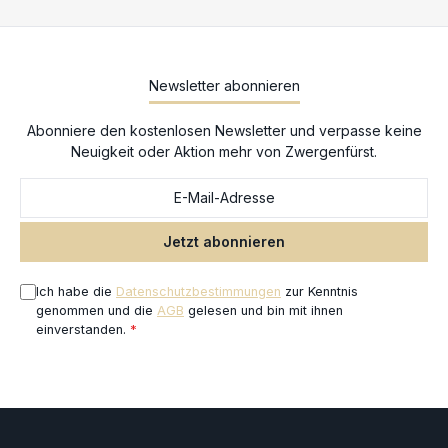
Bausatz enthält 83 Kunststoffteile und drei Citadel-
Rechteckbases (50 mm x 75 mm). Die Miniaturen sind unbemalt
und müssen zusammengebaut werden. Für den Zusammenbau
empfehlen wir Citadel-Kunststoffkleber, und für die Bemalung
Newsletter abonnieren
Citadel-Colour-Farben.
Abonniere den kostenlosen Newsletter und verpasse keine
Neuigkeit oder Aktion mehr von Zwergenfürst.
Jetzt abonnieren
Ich habe die
Datenschutzbestimmungen
zur Kenntnis
genommen und die
AGB
gelesen und bin mit ihnen
einverstanden.
*