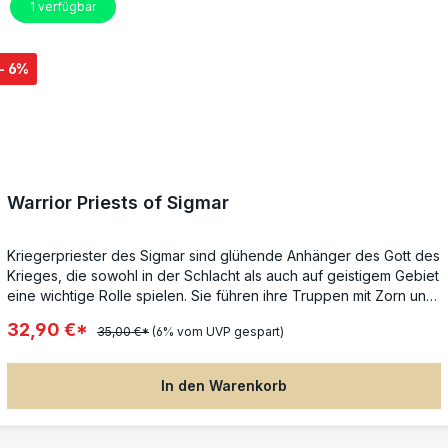
1
verfügbar
Bausatz enthält 9 Kunststoffteile und 1 Citadel-Quadratbase (25
mm). Diese Miniatur ist unbemalt und muss zusammengebaut
werden – wir empfehlen die Verwendung von Citadel-
- 6%
Kunststoffkleber und Citadel-Colour-Farben.
Warrior Priests of Sigmar
Kriegerpriester des Sigmar sind glühende Anhänger des Gott des
Krieges, die sowohl in der Schlacht als auch auf geistigem Gebiet
eine wichtige Rolle spielen. Sie führen ihre Truppen mit Zorn und
Hingabe, während sie ihre Kameraden mit flammenden Reden
32,90 €*
35,00 €*
(6% vom UVP gespart)
und spirituellen Führungsqualitäten inspirieren. Oft haben ihre
Worte den entscheidenden Unterschied gemacht – sei es, um
den Glauben der Truppe zu stärken oder einen Aufstand zu
In den Warenkorb
verhindern. Aus diesem mehrteiligen Metallbausatz kannst du drei
Kriegerpriester des Sigmar für deine Armeen des Imperiums der
Menschen in Warhammer: The Old World bauen. Jeder