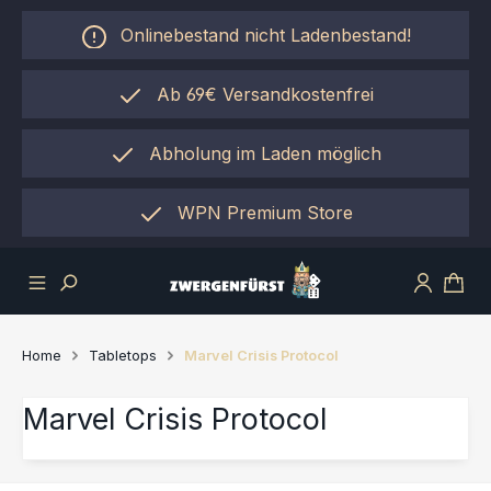
Zum Hauptinhalt springen
Onlinebestand nicht Ladenbestand!
Ab 69€ Versandkostenfrei
Abholung im Laden möglich
einfach per "Click&Collect"
WPN Premium Store
Home
Tabletops
Marvel Crisis Protocol
Marvel Crisis Protocol