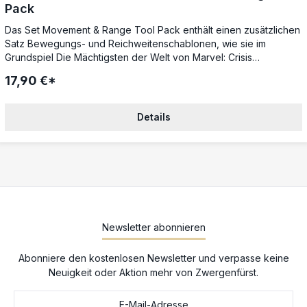
Pack
Das Set Movement & Range Tool Pack enthält einen zusätzlichen
Satz Bewegungs- und Reichweitenschablonen, wie sie im
Grundspiel Die Mächtigsten der Welt von Marvel: Crisis
Protocol enthalten sind, also insgesamt 7 Messwerkzeuge als
17,90 €*
Ergänzung für das taktische Miniaturenspiel.Zum Spielen wird ein
Grundspiel von Marvel: Crisis Protocol benötigt.
Details
Newsletter abonnieren
Abonniere den kostenlosen Newsletter und verpasse keine
Neuigkeit oder Aktion mehr von Zwergenfürst.