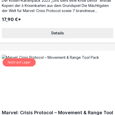
Der Krisen-Kartenpack 2023 „Uns steht eine Krise bevor“ enthält
Kopien der 6 Krisenkarten aus dem Grundspiel Die Mächtigsten
der Welt für Marvel: Crisis Protocol sowie 7 brandneue
Evakuierungskrisen und 9 brandneue Sicherungskrisen, die für
17,90 €*
überraschende Wendungen sorgen. Die Spieler können ihre
Teams ausrüsten und sich gefährlichen Krisen stellen, müssen
dabei aber immer den Daily Bugle im Auge behalten.Zum Spielen
Details
wird ein Grundspiel von Marvel: Crisis Protocol benötigt.
Nicht auf Lager
Marvel: Crisis Protocol – Movement & Range Tool