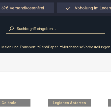
 69€ Versandkostenfrei
Abholung im Laden
einfach per "Click&Co
, Malen und Transport
Pen&Paper
Merchandise
Vorbestellungen
Gelände
Legiones Astartes