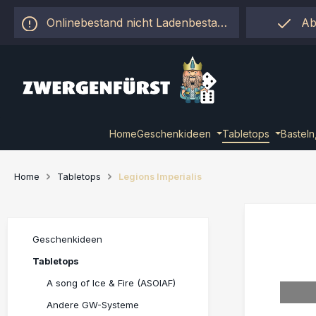
 Hauptinhalt springen
Zur Suche springen
Zur Hauptnavigation springen
Onlinebestand nicht Ladenbestand!
Ab
Home
Geschenkideen
Tabletops
Basteln
Home
Tabletops
Legions Imperialis
Geschenkideen
Tabletops
A song of Ice & Fire (ASOIAF)
Andere GW-Systeme