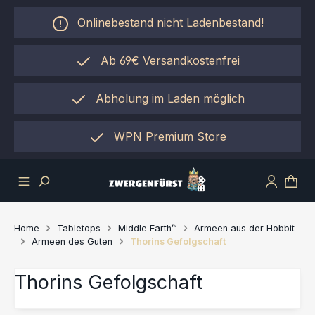
Zum Hauptinhalt springen
Onlinebestand nicht Ladenbestand!
Ab 69€ Versandkostenfrei
Abholung im Laden möglich
einfach per "Click&Collect"
WPN Premium Store
Home
Tabletops
Middle Earth™
Armeen aus der Hobbit
Armeen des Guten
Thorins Gefolgschaft
Thorins Gefolgschaft