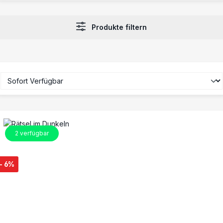
Produkte filtern
2
verfügbar
- 6%