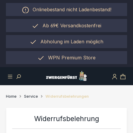
Zum Hauptinhalt springen
Onlinebestand nicht Ladenbestand!
Ab 69€ Versandkostenfrei
Abholung im Laden möglich
einfach per "Click&Collect"
WPN Premium Store
Home
Service
Widerrufsbelehrungen
Widerrufsbelehrung