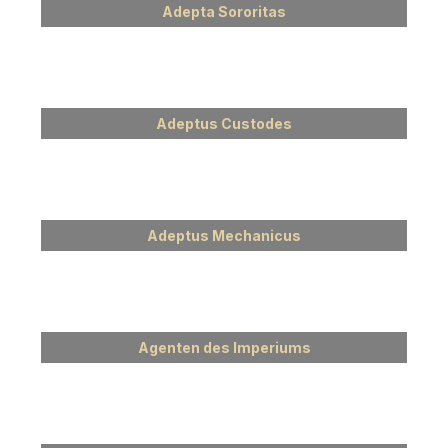
Adepta Sororitas
Adeptus Custodes
Adeptus Mechanicus
Agenten des Imperiums