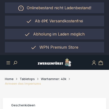
Zum Hauptinhalt springen
Onlinebestand nicht Ladenbestand!
Ab 69€ Versandkostenfrei
Abholung im Laden möglich
einfach per "Click&Collect"
WPN Premium Store
Home
Tabletops
Warhammer: 40k
Armeen des Imperiums
Geschenkideen