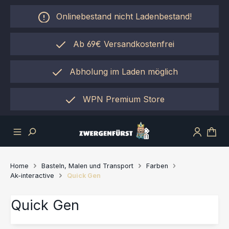
Zum Hauptinhalt springen
Onlinebestand nicht Ladenbestand!
Ab 69€ Versandkostenfrei
Abholung im Laden möglich
einfach per "Click&Collect"
WPN Premium Store
Home
Basteln, Malen und Transport
Farben
Ak-interactive
Quick Gen
Quick Gen