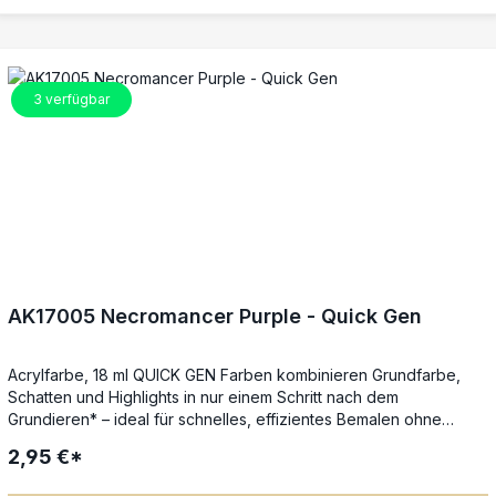
Techniken nötig. Die Farben lassen sich untereinander mischen,
mit Wasser reinigen und auch mit der Airbrush verwenden. *Für
beste Ergebnisse auf Weiß grundieren (z. B. AK1011). Auf anderen
Grundfarben, sogar Schwarz, lassen sich dezente
Schattierungen, Lasuren oder Übergänge erzielen.
3
verfügbar
AK17005 Necromancer Purple - Quick Gen
Acrylfarbe, 18 ml QUICK GEN Farben kombinieren Grundfarbe,
Schatten und Highlights in nur einem Schritt nach dem
Grundieren* – ideal für schnelles, effizientes Bemalen ohne
Qualitätsverlust. Die spezielle Next-Generation-Formel sorgt für
2,95 €*
gleichmäßigen Farbfluss, satte Deckkraft und beeindruckende
Tiefenwirkung in nur einer Schicht. Perfekt für Tabletop-, RPG-