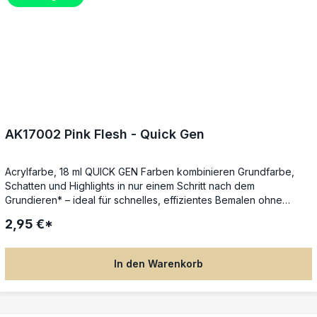
AK17002 Pink Flesh - Quick Gen
Acrylfarbe, 18 ml QUICK GEN Farben kombinieren Grundfarbe,
Schatten und Highlights in nur einem Schritt nach dem
Grundieren* – ideal für schnelles, effizientes Bemalen ohne
Qualitätsverlust. Die spezielle Next-Generation-Formel sorgt für
2,95 €*
gleichmäßigen Farbfluss, satte Deckkraft und beeindruckende
Tiefenwirkung in nur einer Schicht. Perfekt für Tabletop-, RPG-
und Brettspiel-Miniaturen: Einfach mit dem Pinsel auftragen,
In den Warenkorb
Details werden automatisch betont – keine fortgeschrittenen
Techniken nötig. Die Farben lassen sich untereinander mischen,
mit Wasser reinigen und auch mit der Airbrush verwenden. *Für
beste Ergebnisse auf Weiß grundieren (z. B. AK1011). Auf anderen