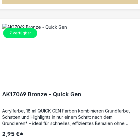
Techniken nötig. Die Farben lassen sich untereinander mischen,
mit Wasser reinigen und auch mit der Airbrush verwenden. *Für
beste Ergebnisse auf Weiß grundieren (z. B. AK1011). Auf anderen
Grundfarben, sogar Schwarz, lassen sich dezente
Schattierungen, Lasuren oder Übergänge erzielen.
7
verfügbar
AK17069 Bronze - Quick Gen
Acrylfarbe, 18 ml QUICK GEN Farben kombinieren Grundfarbe,
Schatten und Highlights in nur einem Schritt nach dem
Grundieren* – ideal für schnelles, effizientes Bemalen ohne
Qualitätsverlust. Die spezielle Next-Generation-Formel sorgt für
2,95 €*
gleichmäßigen Farbfluss, satte Deckkraft und beeindruckende