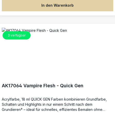
und Brettspiel-Miniaturen: Einfach mit dem Pinsel auftragen,
In den Warenkorb
Details werden automatisch betont – keine fortgeschrittenen
Techniken nötig. Die Farben lassen sich untereinander mischen,
mit Wasser reinigen und auch mit der Airbrush verwenden. *Für
beste Ergebnisse auf Weiß grundieren (z. B. AK1011). Auf anderen
Grundfarben, sogar Schwarz, lassen sich dezente
Schattierungen, Lasuren oder Übergänge erzielen.
3
verfügbar
AK17064 Vampire Flesh - Quick Gen
Acrylfarbe, 18 ml QUICK GEN Farben kombinieren Grundfarbe,
Schatten und Highlights in nur einem Schritt nach dem
Grundieren* – ideal für schnelles, effizientes Bemalen ohne
Qualitätsverlust. Die spezielle Next-Generation-Formel sorgt für