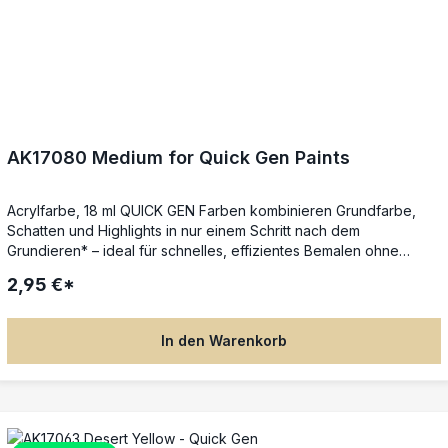
AK17080 Medium for Quick Gen Paints
Acrylfarbe, 18 ml QUICK GEN Farben kombinieren Grundfarbe,
Schatten und Highlights in nur einem Schritt nach dem
Grundieren* – ideal für schnelles, effizientes Bemalen ohne
Qualitätsverlust. Die spezielle Next-Generation-Formel sorgt für
2,95 €*
gleichmäßigen Farbfluss, satte Deckkraft und beeindruckende
Tiefenwirkung in nur einer Schicht. Perfekt für Tabletop-, RPG-
und Brettspiel-Miniaturen: Einfach mit dem Pinsel auftragen,
In den Warenkorb
Details werden automatisch betont – keine fortgeschrittenen
Techniken nötig. Die Farben lassen sich untereinander mischen,
mit Wasser reinigen und auch mit der Airbrush verwenden. *Für
beste Ergebnisse auf Weiß grundieren (z. B. AK1011). Auf anderen
Grundfarben, sogar Schwarz, lassen sich dezente