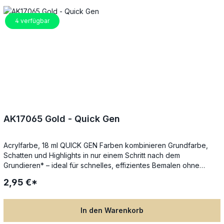
Grundfarben, sogar Schwarz, lassen sich dezente
Schattierungen, Lasuren oder Übergänge erzielen.
4
verfügbar
AK17065 Gold - Quick Gen
Acrylfarbe, 18 ml QUICK GEN Farben kombinieren Grundfarbe,
Schatten und Highlights in nur einem Schritt nach dem
Grundieren* – ideal für schnelles, effizientes Bemalen ohne
Qualitätsverlust. Die spezielle Next-Generation-Formel sorgt für
2,95 €*
gleichmäßigen Farbfluss, satte Deckkraft und beeindruckende
Tiefenwirkung in nur einer Schicht. Perfekt für Tabletop-, RPG-
und Brettspiel-Miniaturen: Einfach mit dem Pinsel auftragen,
In den Warenkorb
Details werden automatisch betont – keine fortgeschrittenen