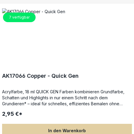
beste Ergebnisse auf Weiß grundieren (z. B. AK1011). Auf anderen
Grundfarben, sogar Schwarz, lassen sich dezente
Schattierungen, Lasuren oder Übergänge erzielen.
7
verfügbar
AK17066 Copper - Quick Gen
Acrylfarbe, 18 ml QUICK GEN Farben kombinieren Grundfarbe,
Schatten und Highlights in nur einem Schritt nach dem
Grundieren* – ideal für schnelles, effizientes Bemalen ohne
Qualitätsverlust. Die spezielle Next-Generation-Formel sorgt für
2,95 €*
gleichmäßigen Farbfluss, satte Deckkraft und beeindruckende
Tiefenwirkung in nur einer Schicht. Perfekt für Tabletop-, RPG-
und Brettspiel-Miniaturen: Einfach mit dem Pinsel auftragen,
In den Warenkorb
Details werden automatisch betont – keine fortgeschrittenen