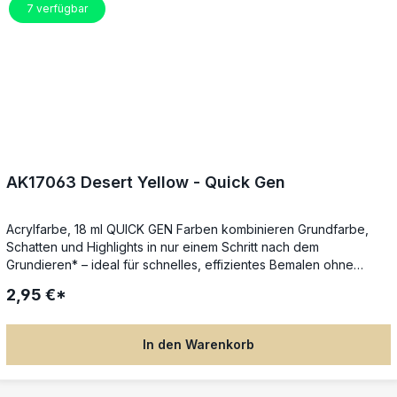
Schattierungen, Lasuren oder Übergänge erzielen.
7
verfügbar
AK17063 Desert Yellow - Quick Gen
Acrylfarbe, 18 ml QUICK GEN Farben kombinieren Grundfarbe,
Schatten und Highlights in nur einem Schritt nach dem
Grundieren* – ideal für schnelles, effizientes Bemalen ohne
Qualitätsverlust. Die spezielle Next-Generation-Formel sorgt für
2,95 €*
gleichmäßigen Farbfluss, satte Deckkraft und beeindruckende
Tiefenwirkung in nur einer Schicht. Perfekt für Tabletop-, RPG-
und Brettspiel-Miniaturen: Einfach mit dem Pinsel auftragen,
In den Warenkorb
Details werden automatisch betont – keine fortgeschrittenen
Techniken nötig. Die Farben lassen sich untereinander mischen,
mit Wasser reinigen und auch mit der Airbrush verwenden. *Für