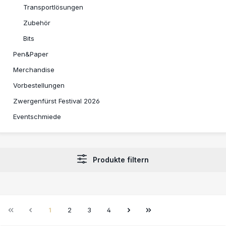
Transportlösungen
Zubehör
Bits
Pen&Paper
Merchandise
Vorbestellungen
Zwergenfürst Festival 2026
Eventschmiede
Produkte filtern
1
2
3
4
Seite
Seite
Seite
Seite