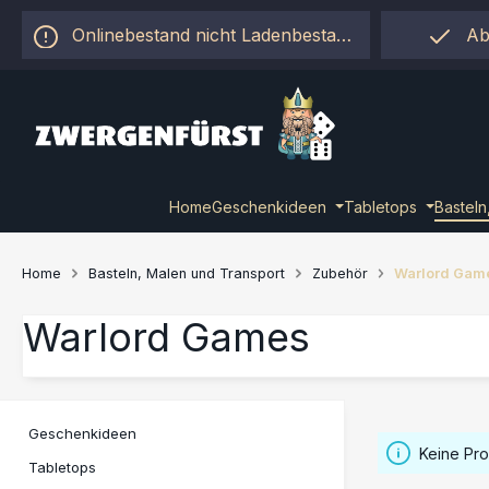
 Hauptinhalt springen
Zur Suche springen
Zur Hauptnavigation springen
Onlinebestand nicht Ladenbestand!
Ab
Home
Geschenkideen
Tabletops
Basteln
Home
Basteln, Malen und Transport
Zubehör
Warlord Gam
Warlord Games
Geschenkideen
Keine Pr
Tabletops