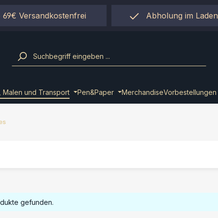
 69€ Versandkostenfrei
Abholung im Laden
einfach per "Click&Co
, Malen und Transport
Pen&Paper
Merchandise
Vorbestellungen
es
odukte gefunden.