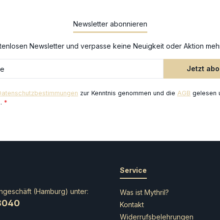
Newsletter abonnieren
enlosen Newsletter und verpasse keine Neuigkeit oder Aktion meh
Jetzt ab
Datenschutzbestimmungen
zur Kenntnis genommen und die
AGB
gelesen u
n.
*
Service
ngeschäft (Hamburg) unter:
Was ist Mythril?
8040
Kontakt
Widerrufsbelehrungen