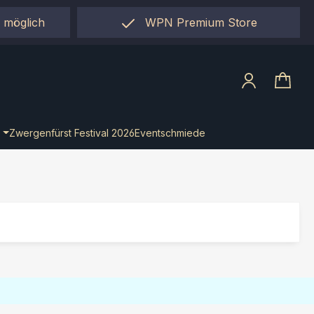
 möglich
WPN Premium Store
llect"
Zwergenfürst Festival 2026
Eventschmiede