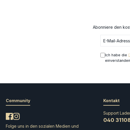
Abonniere den kost
Ich habe die
einverstande
Community
Kontakt
Support Lade
040 3110
Folge uns in den sozialen Medien und