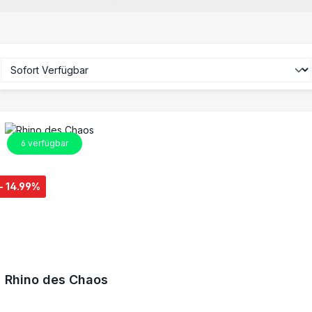
6
verfügbar
- 14.99%
Rhino des Chaos