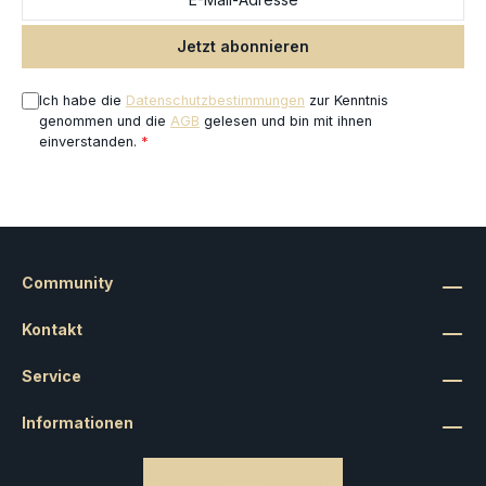
mm) enthalten. Lass die Flammen des Warps erstrahlen und führe
deine Rubric Marines in die Schlacht!
Jetzt abonnieren
Ich habe die
Datenschutzbestimmungen
zur Kenntnis
genommen und die
AGB
gelesen und bin mit ihnen
einverstanden.
*
Community
Kontakt
Service
Informationen
Bestellung widerrufen