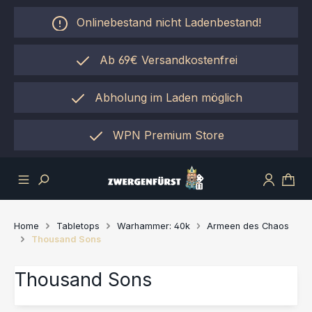
Zum Hauptinhalt springen
Onlinebestand nicht Ladenbestand!
Ab 69€ Versandkostenfrei
Abholung im Laden möglich
einfach per "Click&Collect"
WPN Premium Store
Home
Tabletops
Warhammer: 40k
Armeen des Chaos
Thousand Sons
Thousand Sons