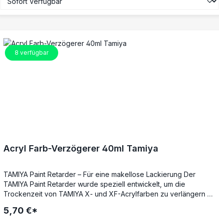
8
verfügbar
Acryl Farb-Verzögerer 40ml Tamiya
TAMIYA Paint Retarder – Für eine makellose Lackierung Der
TAMIYA Paint Retarder wurde speziell entwickelt, um die
Trockenzeit von TAMIYA X- und XF-Acrylfarben zu verlängern –
ideal beim Pinsel- oder Airbrushauftrag. Durch die verlangsamte
5,70 €*
Trocknung entsteht eine gleichmäßigere, glattere Oberfläche mit