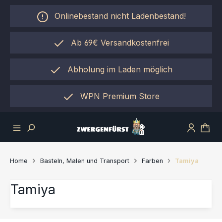
Zum Hauptinhalt springen
Onlinebestand nicht Ladenbestand!
Ab 69€ Versandkostenfrei
Abholung im Laden möglich
einfach per "Click&Collect"
WPN Premium Store
Home
Basteln, Malen und Transport
Farben
Tamiya
Tamiya