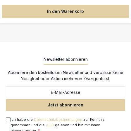
deutlich reduziertem Pinsel- oder Spritzbild – sowohl bei matten
als auch glänzenden Farben. Perfekt für feinste Detailarbeiten,
In den Warenkorb
bei denen es auf ein sauberes Finish ankommt. Anwendung: Der
Farbverzögerer kann dem Farbgemisch im Verhältnis von bis zu
1:10 beigemischt werden. Inhalt: 40 mlGeeignet für: Tamiya X- und
XF-Acrylfarben ⚠️ Gefahrenhinweis: H319: Verursacht schwere
Augenreizung. Sicherheitshinweise: Nur in gut belüfteten
Bereichen verwenden. Augenkontakt vermeiden.
Schutzhandschuhe und Augenschutz tragen. Darf nicht in die
Hände von Kindern gelangen. 🛑 Nicht geeignet für Kinder unter
Newsletter abonnieren
14 Jahren.
Abonniere den kostenlosen Newsletter und verpasse keine
Neuigkeit oder Aktion mehr von Zwergenfürst.
Jetzt abonnieren
Ich habe die
Datenschutzbestimmungen
zur Kenntnis
genommen und die
AGB
gelesen und bin mit ihnen
einverstanden.
*