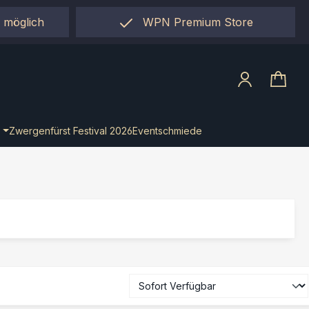
 möglich
WPN Premium Store
llect"
Zwergenfürst Festival 2026
Eventschmiede