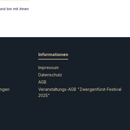
. Auf Wunsch
zusammengebaut werden – für den
t geöffneter
nd bin mit ihnen
perfekten Finish empfehlen wir die
sichtbar
Verwendung von Citadel-Kunststoffkleber
eht aus 208
und Citadel-Farben. Lass die Knappe-
ein Citadel-
Ritter in deiner Armee erstrahlen und
. Ein „Age of
erlebe, wie sie das Schlachtfeld mit ihrer
n mit 517
Schnelligkeit und Präzision erobern!
r die Häuser
lls enthalten,
Informationen
tur ist
engebaut
Impressum
on Citadel-
Datenschutz
l-Colour-
AGB
Regeln für den
ungen
Veranstaltungs-AGB "Zwergenfürst-Festival
en
2025"
-40.000-
r Download auf
Website
stus-Ulanen-
r Feinde
nnernden