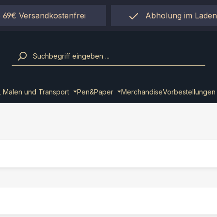
 69€ Versandkostenfrei
Abholung im Laden
einfach per "Click&Co
, Malen und Transport
Pen&Paper
Merchandise
Vorbestellungen