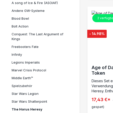
A song of Ice & Fire (ASOIAF)
Andere GW-Systeme
2
verfügba
Blood Bowl
Bolt Action
- 14.98%
Conquest: The Last Argument of
Kings
Freebooters Fate
Infinity
Legions Imperialis
Age of D
Marvel Crisis Protocol
Token
Middle Earth™
Dieses Set e
Spielzubehör
Verwendung 
Heresy. Entha
Star Wars Legion
Anzeige takt
17,43 €*
Niedergehalt
Star Wars Shatterpoint
Aufgerieben 
gespart)
The Horus Heresy
Missionsziel