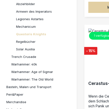
Primär- ode
Abziehbilder
Spielfeld (⌀
Armeen des Imperators
robustem Kun
sich ideal, u
Legiones Astartes
und atmosph
Mechanicum
Schlachtfeld 
Questoris Knights
1
verfügba
Regelbücher
Solar Auxilia
- 15%
Trench Crusade
Warhammer: 40k
Warhammer: Age of Sigmar
Warhammer: The Old World
Cerastus
Basteln, Malen und Transport
Pen&Paper
Wenn die Cer
dem Schlacht
Merchandise
sich Panik u