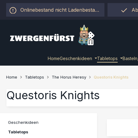
 Hauptinhalt springen
Zur Suche springen
Zur Hauptnavigation springen
Onlinebestand nicht Ladenbestand!
Ab
Home
Geschenkideen
Tabletops
Basteln
Home
Tabletops
The Horus Heresy
Questoris Knights
Questoris Knights
Geschenkideen
Tabletops