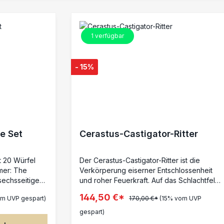
1
verfügbar
- 15%
e Set
Cerastus-Castigator-Ritter
t 20 Würfel
Der Cerastus-Castigator-Ritter ist die
mer: The
Verkörperung eiserner Entschlossenheit
sechsseitige
und roher Feuerkraft. Auf das Schlachtfeld
 weißen
geschickt, um die Stellung zu halten und
144,50 €*
om UVP gespart)
170,00 €*
(15% vom UVP
ganze Horden von Feinden zu vernichten,
erie- und
ist dieser agile Kriegsriese dafür
gespart)
6 ersetzt das
geschaffen, selbst die zahlenmäßig