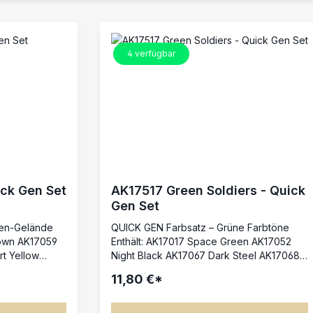
4
verfügbar
ick Gen Set
AK17517 Green Soldiers - Quick
Gen Set
ten-Gelände
QUICK GEN Farbsatz – Grüne Farbtöne
Enthält: AK17017 Space Green AK17052
Night Black AK17067 Dark Steel AK17068
rfekt für die
Old Gold Dieses QUICK GEN Set ist
11,80 €*
e und bietet
perfekt für Armeen und Miniaturen, deren
Kontrasten –
Farbschema von satten Grüntönen
ige Ebenen
geprägt ist. Die enthaltenen Farben