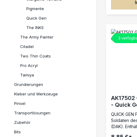
Palette komb
Pigmente
höllisches Or
finsteres Sc
Quick Gen
als auch unh
The INKS
einzigen Anst
innovative E
The Army Painter
3
verfügb
Grundfarbe, 
Citadel
einem Schritt
beeindrucken
Two Thin Coats
Ergebnisse w
Pro Acryl
empfohlen. D
mischbar, für
Tamiya
Anwendungen
Grundierungen
leicht mit Wa
Kleber und Werkzeuge
AK17502 
Pinsel
- Quick G
Transportlösungen
QUICK GEN F
Soldaten de
Zubehör
(DAK). Enthält: AK17073 Dark G
Bits
AK17079 Desert Sand 
8,85 €*