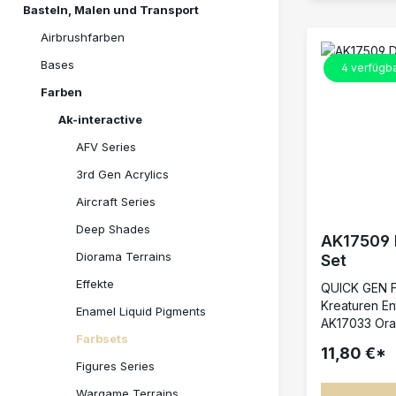
Basteln, Malen und Transport
Airbrushfarben
Bases
4
verfügb
Farben
Ak-interactive
AFV Series
3rd Gen Acrylics
Aircraft Series
Deep Shades
AK17509 
Diorama Terrains
Set
Effekte
QUICK GEN F
Kreaturen Enthält: AK17006 
Enamel Liquid Pigments
AK17033 Orange AK17037 In
Farbsets
AK17051 Blue Black Dieses
11,80 €*
wurde spezie
Figures Series
Kreaturen mi
Wargame Terrains
Farben zum 