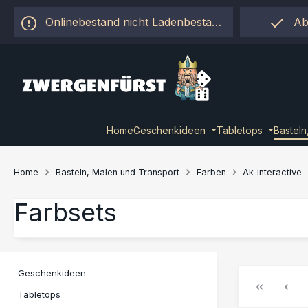
 Hauptinhalt springen
Zur Suche springen
Zur Hauptnavigation springen
Onlinebestand nicht Ladenbestand!
Ab
Home
Geschenkideen
Tabletops
Basteln
Home
Basteln, Malen und Transport
Farben
Ak-interactive
Farbsets
Geschenkideen
Tabletops