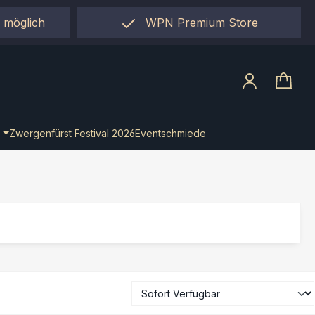
 möglich
WPN Premium Store
llect"
Zwergenfürst Festival 2026
Eventschmiede