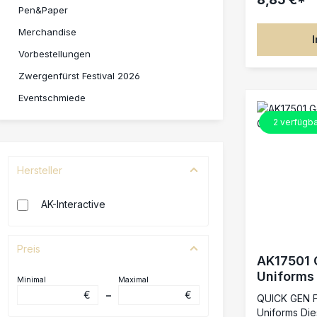
Diese Farben
Pen&Paper
QUICK GEN R
Merchandise
Schattierung
einzigen Auf
Vorbestellungen
vereint. Idea
Armee­bemal
Zwergenfürst Festival 2026
Ergebnissen 
Eventschmiede
Wargaming- 
optimale Erg
2
verfügba
Grundierung 
Farbtiefe un
spezielle Ne
Hersteller
gleichmäßige
Tiefenwirku
ganz ohne a
AK-Interactive
Mischbar mi
mit Pinsel o
leicht mit Wa
Preis
AK17501 
Uniforms 
Minimal
Maximal
€
–
€
QUICK GEN F
Uniforms Die