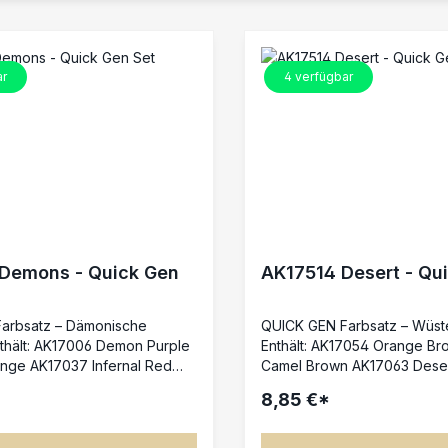
ar
4
verfügbar
Demons - Quick Gen
AK17514 Desert - Qu
arbsatz – Dämonische
QUICK GEN Farbsatz – Wüs
Demon Purple
Enthält: AK17054 Orange Brown AK17059
fernal Red
Camel Brown AK17063 Desert Yellow
 QUICK GEN Set
Dieses QUICK GEN Set ist pe
8,85 €*
ll entwickelt, um dämonische
Bemalung von Wüstengeländ
t intensiven, kontrastreichen
warme Farbtöne mit starken 
Leben zu erwecken. Die
ideal für Sanddünen, staub