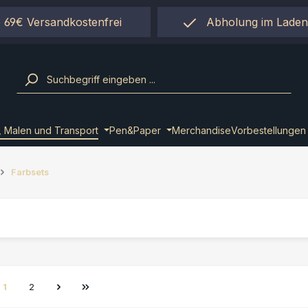
 69€ Versandkostenfrei
Abholung im Laden
einfach per "Click&Co
, Malen und Transport
Pen&Paper
Merchandise
Vorbestellungen
Farbsets
1
2
Seite
Seite