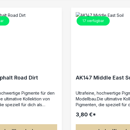
ar
17
verfügbar
halt Road Dirt
AK147 Middle East So
hochwertige Pigmente für den
Ultrafeine, hochwertige Pig
e ultimative Kollektion von
Modellbau.Die ultimative Kol
e speziell für dich als
Pigmenten, die speziell für d
entwickelt wurde.Eine
Modellbauer entwickelt wur
3,80 €*
grundlegenden, häufig
Auswahl an grundlegenden, 
arben, die du untereinander
benötigten Farben, die du u
nst.Die Pigmente von AK
mischen kannst.Die Pigment