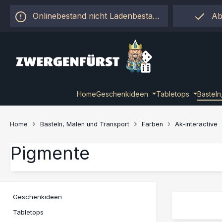
 Hauptinhalt springen
Zur Suche springen
Zur Hauptnavigation springen
Onlinebestand nicht Ladenbestand!
Ab
Home
Geschenkideen
Tabletops
Basteln
Home
Basteln, Malen und Transport
Farben
Ak-interactive
Pigmente
Geschenkideen
Tabletops