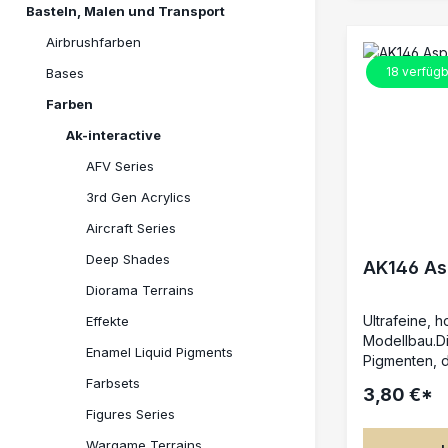
Basteln, Malen und Transport
Airbrushfarben
18
verfügb
Bases
Farben
Ak-interactive
AFV Series
3rd Gen Acrylics
Aircraft Series
Deep Shades
AK146 Asp
Diorama Terrains
Ultrafeine, 
Effekte
Modellbau.Di
Enamel Liquid Pigments
Pigmenten, di
Modellbauer 
Farbsets
3,80 €*
Auswahl an 
Figures Series
benötigten F
mischen kan
Wargame Terrains