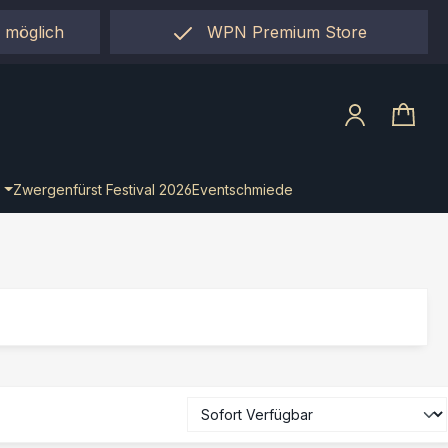
 möglich
WPN Premium Store
llect"
Zwergenfürst Festival 2026
Eventschmiede