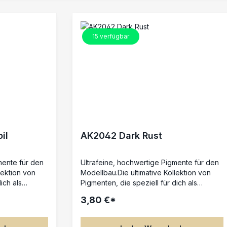
15
verfügbar
il
AK2042 Dark Rust
mente für den
Ultrafeine, hochwertige Pigmente für den
lektion von
Modellbau.Die ultimative Kollektion von
ich als
Pigmenten, die speziell für dich als
de.Eine
Modellbauer entwickelt wurde.Eine
3,80 €*
häufig
Auswahl an grundlegenden, häufig
ntereinander
benötigten Farben, die du untereinander
e von AK
mischen kannst.Die Pigmente von AK