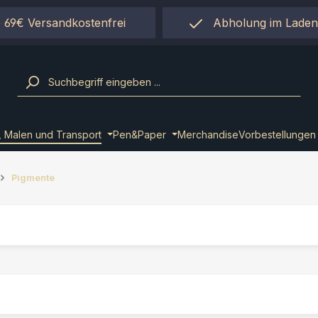
 69€ Versandkostenfrei
Abholung im Laden
einfach per "Click&Co
, Malen und Transport
Pen&Paper
Merchandise
Vorbestellungen
Pigmente