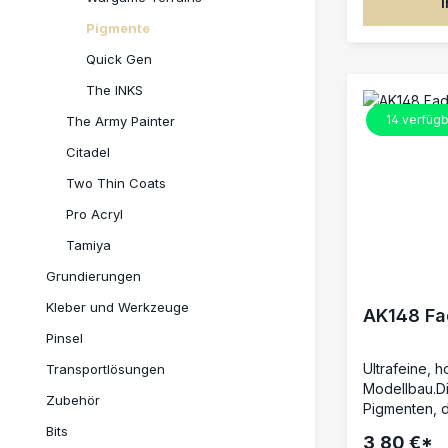
Interactive s
Pigmente
auf dem Mark
dreifache M
Quick Gen
das zu einem
The INKS
die Pigment
und Ziel ent
14
verfügb
The Army Painter
anwenden.Mis
Citadel
oder White S
Wenn du sie
Two Thin Coats
du sie späte
Spirit dauerh
Pro Acryl
Tamiya
Grundierungen
Kleber und Werkzeuge
AK148 Fa
Pinsel
Ultrafeine, 
Transportlösungen
Modellbau.Di
Zubehör
Pigmenten, di
Modellbauer 
Bits
3,80 €*