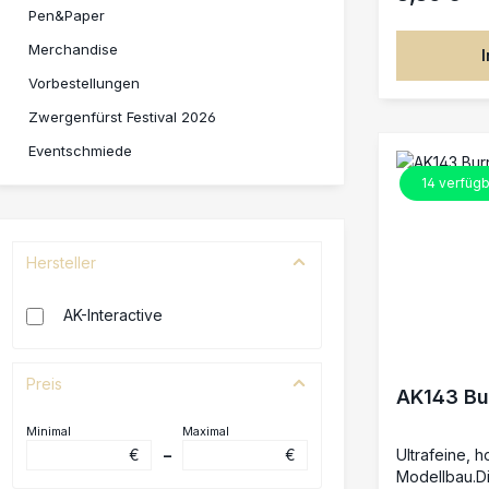
Auswahl an 
Pen&Paper
benötigten F
mischen kan
Merchandise
Interactive s
Vorbestellungen
auf dem Mark
dreifache M
Zwergenfürst Festival 2026
das zu einem
Eventschmiede
die Pigment
und Ziel ent
14
verfügb
anwenden.Mis
oder White S
Wenn du sie
Hersteller
du sie späte
Spirit dauerh
AK-Interactive
Preis
AK143 Bu
Minimal
Maximal
€
–
€
Ultrafeine, 
Modellbau.Di