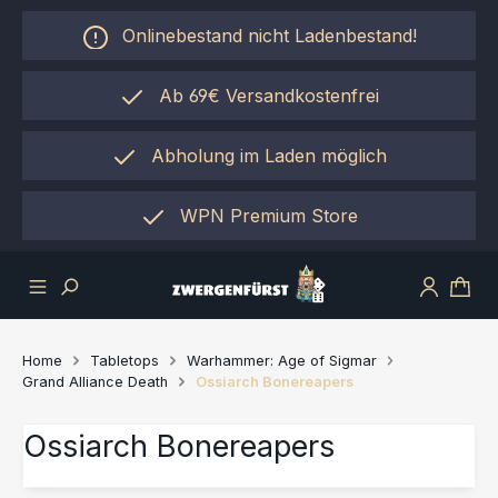
Zum Hauptinhalt springen
Onlinebestand nicht Ladenbestand!
Ab 69€ Versandkostenfrei
Abholung im Laden möglich
einfach per "Click&Collect"
WPN Premium Store
Home
Tabletops
Warhammer: Age of Sigmar
Grand Alliance Death
Ossiarch Bonereapers
Ossiarch Bonereapers