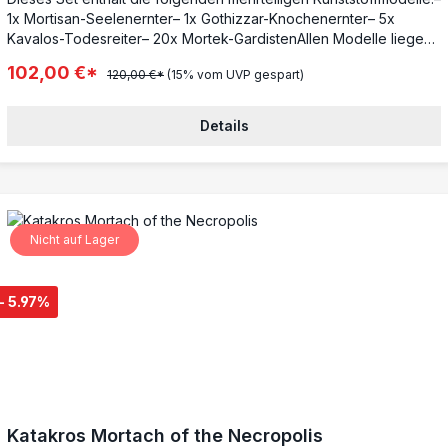
1x Mortisan-Seelenernter– 1x Gothizzar-Knochenernter– 5x
Kavalos-Todesreiter– 20x Mortek-GardistenAllen Modelle liegen
passende Bases bei.Diese Miniaturen sind unbemalt und müssen
102,00 €*
120,00 €*
(15% vom UVP gespart)
zusammengebaut werden – wir empfehlen die Verwendung von
Citadel-Kunststoffkleber und Citadel-Colour-Farben.
Details
Nicht auf Lager
- 5.97%
Katakros Mortach of the Necropolis