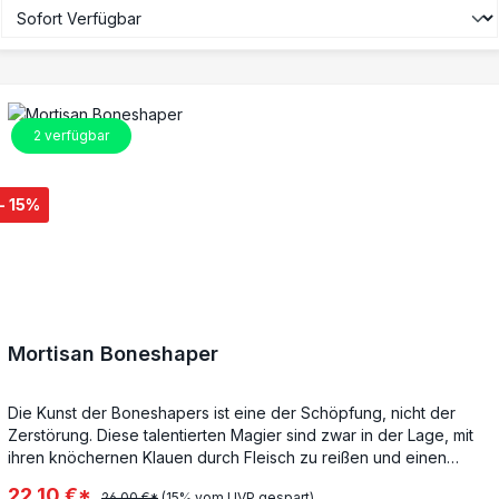
2
verfügbar
- 15%
Mortisan Boneshaper
Die Kunst der Boneshapers ist eine der Schöpfung, nicht der
Zerstörung. Diese talentierten Magier sind zwar in der Lage, mit
ihren knöchernen Klauen durch Fleisch zu reißen und einen
Sturm aus scharfen Knochensplittern heraufzubeschwören, doch
22,10 €*
26,00 €*
(15% vom UVP gespart)