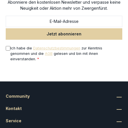
Abonniere den kostenlosen Newsletter und verpasse keine
um einen Mortek Crawler zu bauen, und wird mit einem Citadel-
Neuigkeit oder Aktion mehr von Zwergenfürst.
Ovalbase (170 mm) geliefert. Bereit, in die Schlacht zu ziehen,
wird dieses Gerät deiner Armee der Ossiarch Bonereapers den
entscheidenden Vorteil verschaffen.
Jetzt abonnieren
Ich habe die
Datenschutzbestimmungen
zur Kenntnis
genommen und die
AGB
gelesen und bin mit ihnen
einverstanden.
*
Community
Kontakt
Service