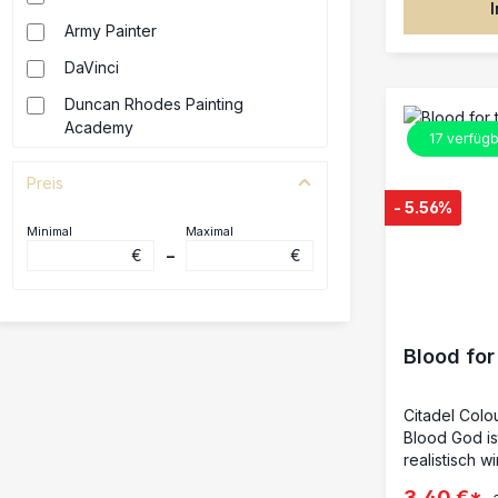
den Größen N
Army Painter
Größen 7, 9 
feine und det
DaVinci
Duncan Rhodes Painting
Academy
17
verfügb
Games Workshop
Preis
- 5.56%
Minimal
Maximal
€
–
€
Blood for
Citadel Colo
Blood God ist
realistisch w
Miniaturen. D
3,40 €*