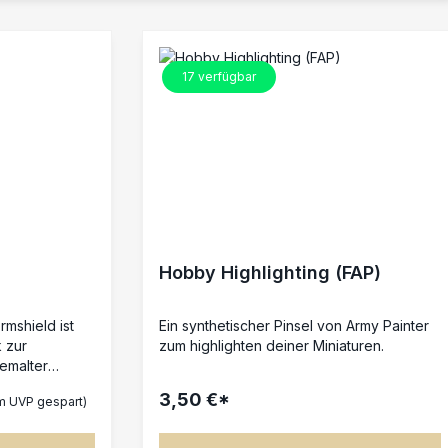
17
verfügbar
Hobby Highlighting (FAP)
rmshield ist
Ein synthetischer Pinsel von Army Painter
k zur
zum highlighten deiner Miniaturen.
emalter
 Acrylformel
3,50 €*
m UVP gespart)
vor
rieb und
keit von