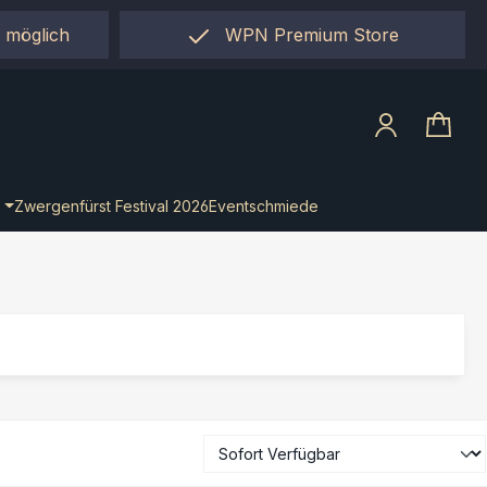
 möglich
WPN Premium Store
llect"
Zwergenfürst Festival 2026
Eventschmiede