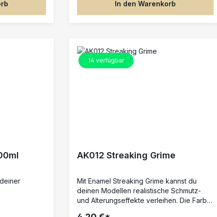
orb
In den Warenkorb
-Modellen. Das
ürliche Optik
erwünschten
chmäßiges,
Ideal für
e Modelle aus
14
verfügbar
l, wenn
anzeffekt
24 ml.
100ml
AK012 Streaking Grime
 deiner
Mit Enamel Streaking Grime kannst du
deinen Modellen realistische Schmutz-
und Alterungseffekte verleihen. Die Farbe
wurde speziell entwickelt, um natürliche
4,20 €*