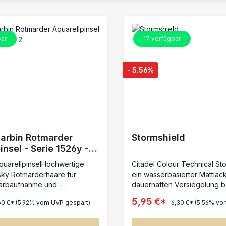
ar
17
verfügbar
- 5.56%
Harbin Rotmarder
Stormshield
insel - Serie 1526y -
quarellpinselHochwertige
Citadel Colour Technical Sto
sky Rotmarderhaare für
ein wasserbasierter Mattlac
Farbaufnahme und -
dauerhaften Versiegelung b
winge für sichere und
Miniaturen. Die transparente
5,95 €*
60 €*
(5.92% vom UVP gespart)
6,30 €*
(5.56% vo
ixierung der BorstenKurze,
schützt Farben zuverlässig 
erte Stiele für komfortables
Abplatzern, Kratzern und Ab
zise KontrolleErhältlich in
erhöht die Widerstandsfähig