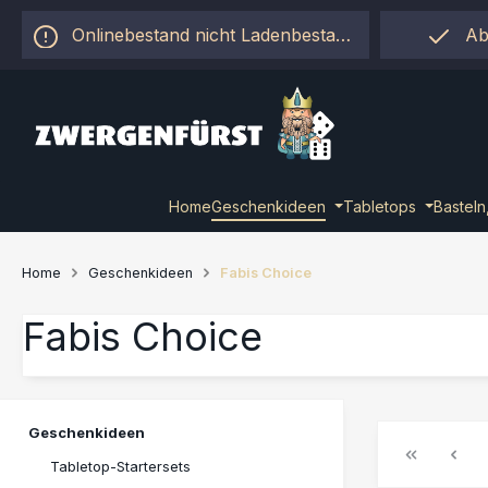
 Hauptinhalt springen
Zur Suche springen
Zur Hauptnavigation springen
Onlinebestand nicht Ladenbestand!
Ab
Home
Geschenkideen
Tabletops
Basteln
Home
Geschenkideen
Fabis Choice
Fabis Choice
Geschenkideen
Tabletop-Startersets