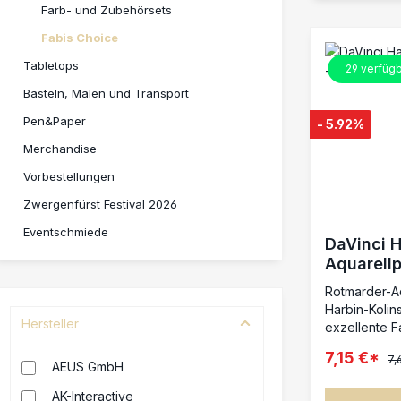
Farb- und Zubehörsets
Fabis Choice
Tabletops
29
verfügb
Basteln, Malen und Transport
Pen&Paper
- 5.92%
Merchandise
Vorbestellungen
Zwergenfürst Festival 2026
Eventschmiede
DaVinci 
Aquarellp
Gr. 2
Rotmarder-A
Harbin-Kolin
Hersteller
exzellente 
abgabeGoldz
7,15 €*
7,
langlebige F
AEUS GmbH
anthrazitlasi
AK-Interactive
Malen und prä