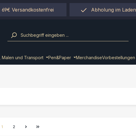
 69€ Versandkostenfrei
Abholung im Laden
einfach per "Click&Co
, Malen und Transport
Pen&Paper
Merchandise
Vorbestellungen
1
2
Seite
Seite