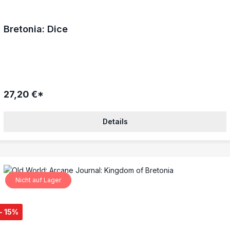
Bretonia: Dice
27,20 €*
Details
Nicht auf Lager
- 15%