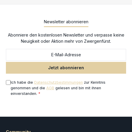
geschlitzte Citadel-Eckbases (25 mm). Diese Miniaturen werden
unbemalt geliefert und müssen zusammengebaut werden – wir
empfehlen die Verwendung von Citadel-Kunststoffkleber und
Citadel Colour-Farben.
Newsletter abonnieren
Abonniere den kostenlosen Newsletter und verpasse keine
Neuigkeit oder Aktion mehr von Zwergenfürst.
Jetzt abonnieren
Ich habe die
Datenschutzbestimmungen
zur Kenntnis
genommen und die
AGB
gelesen und bin mit ihnen
einverstanden.
*
Community