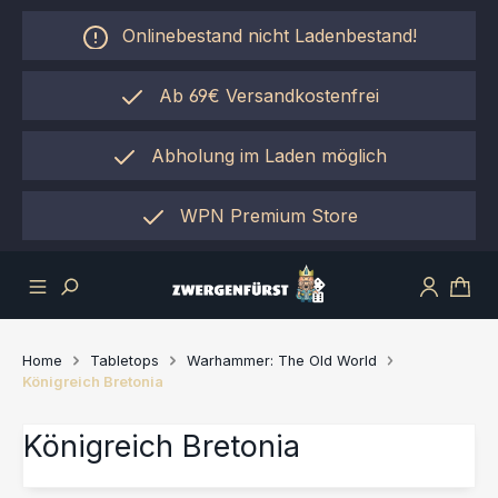
Zum Hauptinhalt springen
Onlinebestand nicht Ladenbestand!
Ab 69€ Versandkostenfrei
Abholung im Laden möglich
einfach per "Click&Collect"
WPN Premium Store
Home
Tabletops
Warhammer: The Old World
Königreich Bretonia
Königreich Bretonia