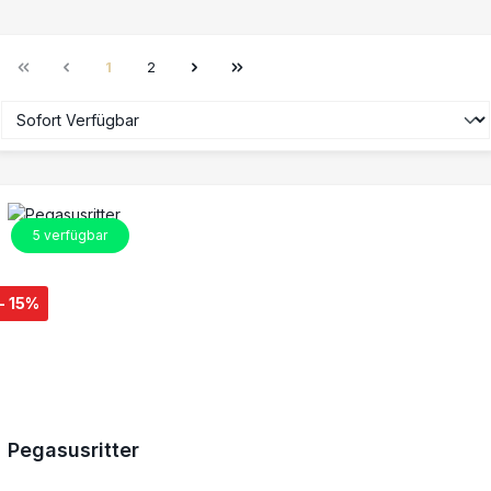
1
2
Seite
Seite
5
verfügbar
- 15%
Pegasusritter