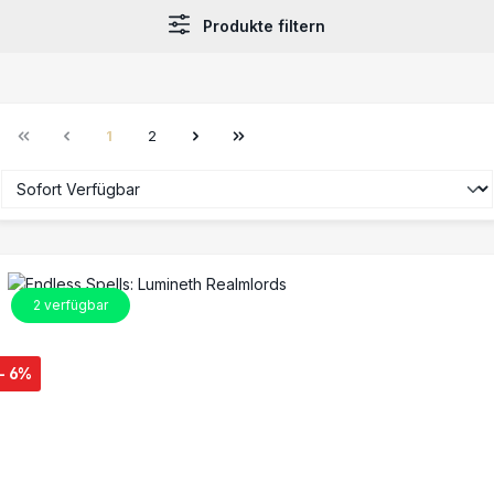
Produkte filtern
1
2
Seite
Seite
2
verfügbar
- 6%