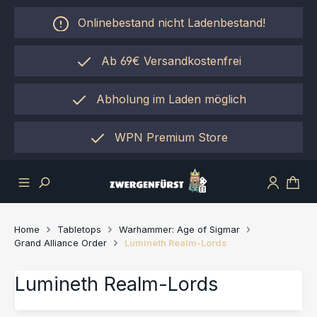
Zum Hauptinhalt springen
Onlinebestand nicht Ladenbestand!
Ab 69€ Versandkostenfrei
Abholung im Laden möglich
einfach per "Click&Collect"
WPN Premium Store
Home
Tabletops
Warhammer: Age of Sigmar
Grand Alliance Order
Lumineth Realm-Lords
Lumineth Realm-Lords