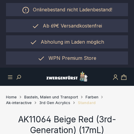
Zum Hauptinhalt springen
Onlinebestand nicht Ladenbestand!
Ab 69€ Versandkostenfrei
Abholung im Laden möglich
einfach per "Click&Collect"
WPN Premium Store
Home
Basteln, Malen und Transport
Farben
Ak-interactive
3rd Gen Acrylics
Standard
AK11064 Beige Red (3rd-
Generation) (17mL)