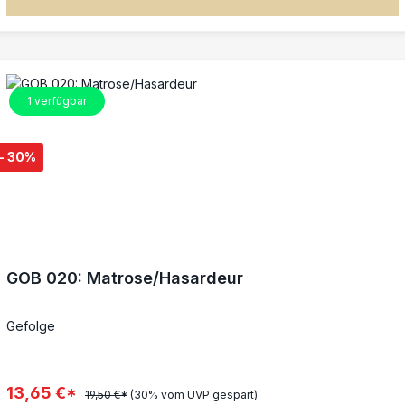
1
verfügbar
- 30%
GOB 020: Matrose/Hasardeur
Gefolge
13,65 €*
19,50 €*
(30% vom UVP gespart)