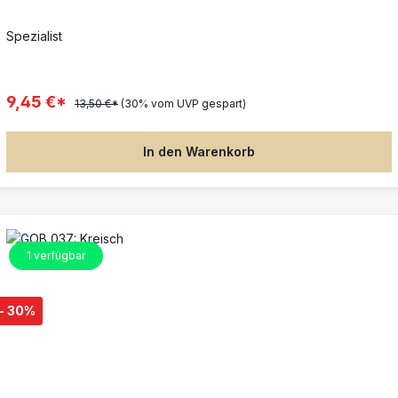
Spezialist
9,45 €*
13,50 €*
(30% vom UVP gespart)
In den Warenkorb
1
verfügbar
- 30%