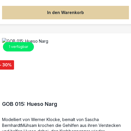
In den Warenkorb
1
verfügbar
- 30%
GOB 015: Hueso Narg
Modelliert von Werner Klocke, bemalt von Sascha
BernhardtMühsam krochen die Gehilfen aus ihren Verstecken