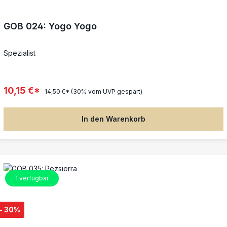
GOB 024: Yogo Yogo
Spezialist
10,15 €*
14,50 €*
(30% vom UVP gespart)
In den Warenkorb
1
verfügbar
- 30%