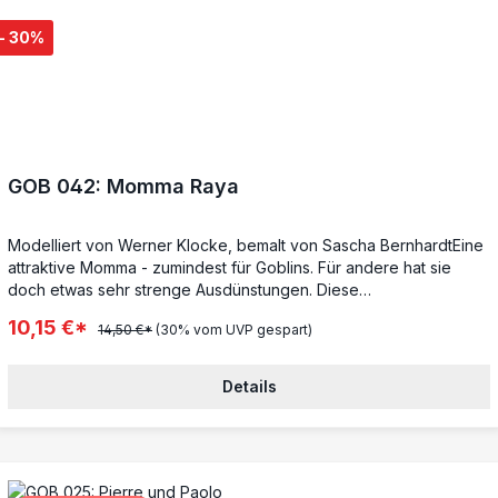
- 30%
GOB 042: Momma Raya
Modelliert von Werner Klocke, bemalt von Sascha BernhardtEine
attraktive Momma - zumindest für Goblins. Für andere hat sie
doch etwas sehr strenge Ausdünstungen. Diese
Eigenschaft, ähnlich einem Pétard Atem, ist eine ihrer Stärken. Die
10,15 €*
14,50 €*
(30% vom UVP gespart)
andere - ist ein Seitenhieb mit Gift 3. Wozu so ein Rochen alles
gut ist.Momma Raya ist eine Spezialistin für die Goblins.Buch:
tbaHeuer: 50 DublonenAnzahl pro Mannschaft: 1Teile: 4
Details
Gesamthöhe: ca. 31 mmDer Figur liegen die Charakterkarte mit
allen für Freebooter’s Fate benötigten Spielwerten bei.Die
Metallfigur wird unbemalt und in Einzelteilen geliefert und muss
noch zusammengebaut werden.