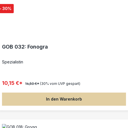
- 30%
GOB 032: Fonogra
Spezialistin
10,15 €*
14,50 €*
(30% vom UVP gespart)
In den Warenkorb