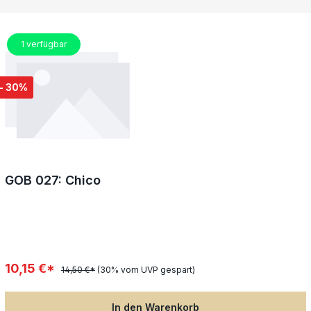
1
verfügbar
- 30%
GOB 027: Chico
10,15 €*
14,50 €*
(30% vom UVP gespart)
In den Warenkorb