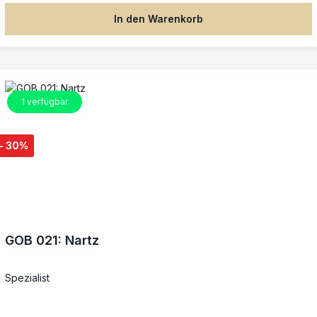
In den Warenkorb
1
verfügbar
- 30%
GOB 021: Nartz
Spezialist