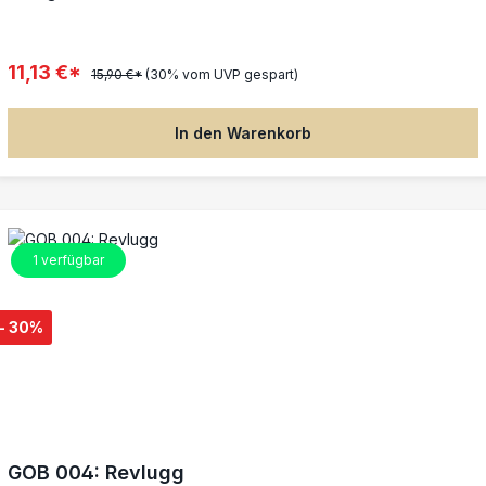
11,13 €*
15,90 €*
(30% vom UVP gespart)
In den Warenkorb
1
verfügbar
- 30%
GOB 004: Revlugg