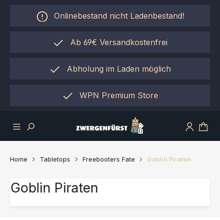
Zum Hauptinhalt springen
Onlinebestand nicht Ladenbestand!
Ab 69€ Versandkostenfrei
Abholung im Laden möglich
einfach per "Click&Collect"
WPN Premium Store
Home
Tabletops
Freebooters Fate
Goblin Piraten
Goblin Piraten