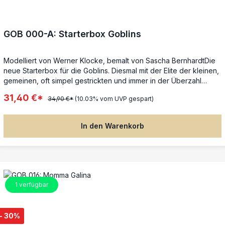
GOB 000-A: Starterbox Goblins
Modelliert von Werner Klocke, bemalt von Sascha BernhardtDie
neue Starterbox für die Goblins. Diesmal mit der Elite der kleinen,
gemeinen, oft simpel gestrickten und immer in der Überzahl
umherwuselnden Horde.Inhalt:GOB 034 El Tata, AnführerGOB 035
31,40 €*
34,90 €*
(10.03% vom UVP gespart)
Pezsierra, SpezialistGOB 036 Hasardeur + Hartes Mädel,
Gefolgezwei Ausrüstungskarten: Mommas Tinktur, El PiscisHeuer:
250 DublonenDie Box enthält Kurzregeln in deutscher und
In den Warenkorb
englischer Sprache.Den Figuren liegen die Charakterkarten mit
allen für Freebooter’s Fate benötigten Spielwerten bei.Die
Figuren werden unbemalt und in Einzelteilen geliefert und
müssen noch zusammengebaut werden.Beim Kauf dieser Starter-
Box spart Ihr mehr als 25 % gegenüber den Einzelpreisen.
1
verfügbar
- 30%