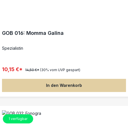
GOB 016: Momma Galina
Spezialistin
10,15 €*
14,50 €*
(30% vom UVP gespart)
In den Warenkorb
1
verfügbar