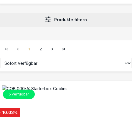
Produkte filtern
1
2
Seite
Seite
5
verfügbar
- 10.03%