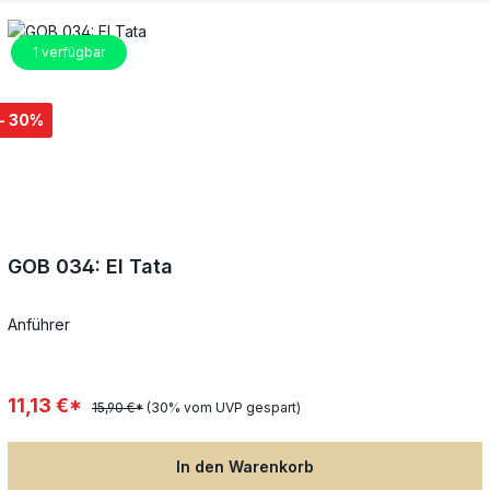
geliefert und muss noch zusammengebaut werden.
1
verfügbar
- 30%
GOB 034: El Tata
Anführer
11,13 €*
15,90 €*
(30% vom UVP gespart)
In den Warenkorb