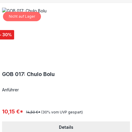
Nicht auf Lager
- 30%
GOB 017: Chulo Bolu
Anführer
10,15 €*
14,50 €*
(30% vom UVP gespart)
Details