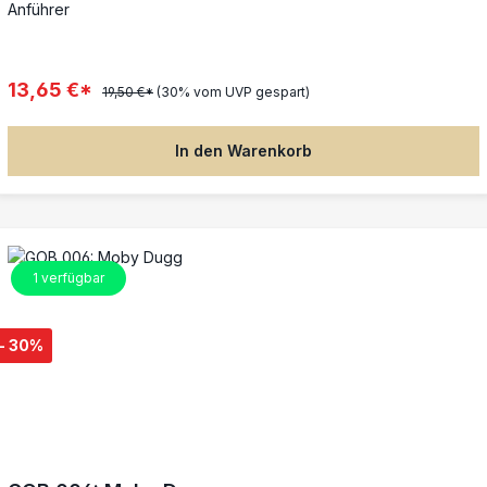
Anführer
13,65 €*
19,50 €*
(30% vom UVP gespart)
In den Warenkorb
1
verfügbar
- 30%