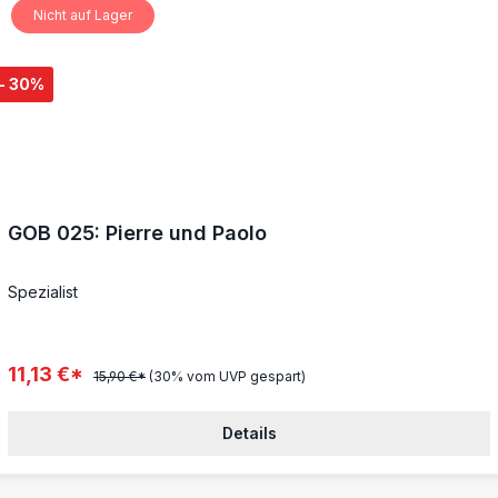
Nicht auf Lager
- 30%
GOB 025: Pierre und Paolo
Spezialist
11,13 €*
15,90 €*
(30% vom UVP gespart)
Details