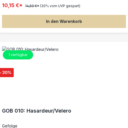
10,15 €*
14,50 €*
(30% vom UVP gespart)
In den Warenkorb
1
verfügbar
- 30%
GOB 010: Hasardeur/Velero
Gefolge