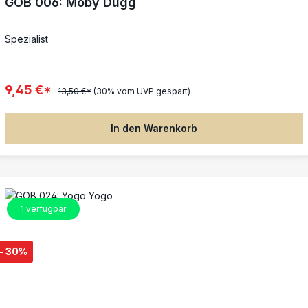
GOB 006: Moby Dugg
Spezialist
9,45 €*
13,50 €*
(30% vom UVP gespart)
In den Warenkorb
1
verfügbar
- 30%