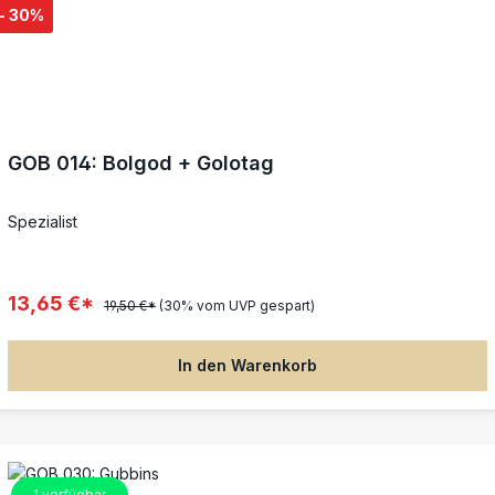
- 30%
GOB 014: Bolgod + Golotag
Spezialist
13,65 €*
19,50 €*
(30% vom UVP gespart)
In den Warenkorb
1
verfügbar