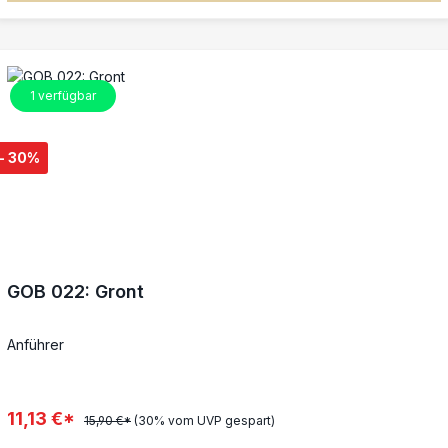
1
verfügbar
- 30%
GOB 022: Gront
Anführer
11,13 €*
15,90 €*
(30% vom UVP gespart)