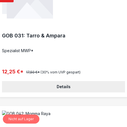
spannenden Schartmützeln.Die Themenbox "Cucaracha's
Hexenküche" ist eine Erweiterung für Freebooter's Fate. Den
Figuren liegen die Charakterkarten (in deutsch und englisch) mit
allen für Freebooter’s Fate #2 benötigten Spielwerten bei.Die
Metall Miniaturen werden unbemalt und in Einzelteilen geliefert
und müssen noch zusammengebaut werden.
GOB 031: Tarro & Ampara
Spezialist MWP*
12,25 €*
17,50 €*
(30% vom UVP gespart)
Details
Nicht auf Lager