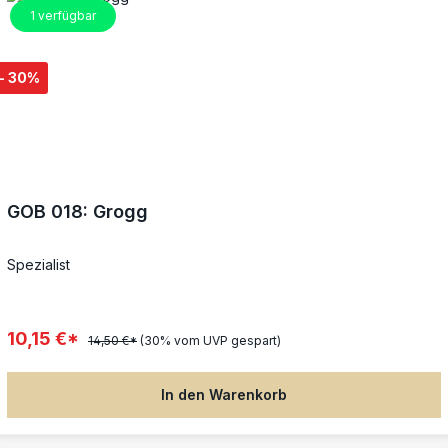
1
verfügbar
- 30%
GOB 018: Grogg
Spezialist
10,15 €*
14,50 €*
(30% vom UVP gespart)
In den Warenkorb