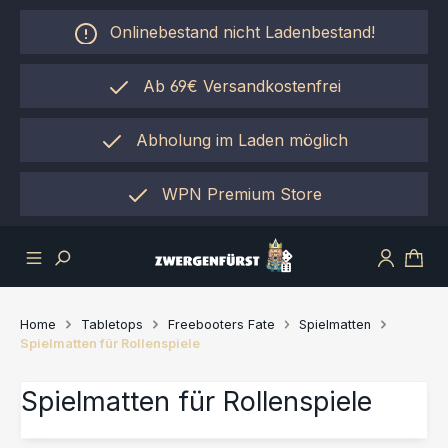
Zum Hauptinhalt springen
Onlinebestand nicht Ladenbestand!
Ab 69€ Versandkostenfrei
Abholung im Laden möglich
einfach per "Click&Collect"
WPN Premium Store
Home
Tabletops
Freebooters Fate
Spielmatten
Spielmatten für Rollenspiele
Spielmatten für Rollenspiele