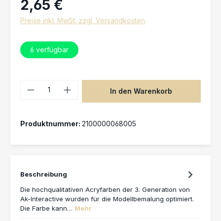
2,65 €
Preise inkl. MwSt. zzgl. Versandkosten
6
verfügbar
Produkt Anzahl: Gib den gewünschten 
In den Warenkorb
Produktnummer:
2100000068005
Beschreibung
Die hochqualitativen Acryfarben der 3. Generation von
Ak-Interactive wurden für die Modellbemalung optimiert.
Die Farbe kann…
Mehr