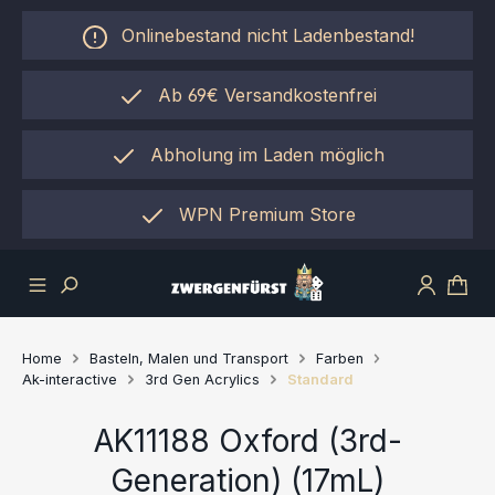
Zum Hauptinhalt springen
Onlinebestand nicht Ladenbestand!
Ab 69€ Versandkostenfrei
Abholung im Laden möglich
einfach per "Click&Collect"
WPN Premium Store
Home
Basteln, Malen und Transport
Farben
Ak-interactive
3rd Gen Acrylics
Standard
AK11188 Oxford (3rd-
Generation) (17mL)