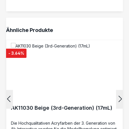
Produktgalerie überspringen
Ähnliche Produkte
- 3.64%
AK11030 Beige (3rd-Generation) (17mL)
Die Hochqualitativen Acryfarben der 3. Generation von
Ak-Interactive wurden für die Modellbemalung optimiert.