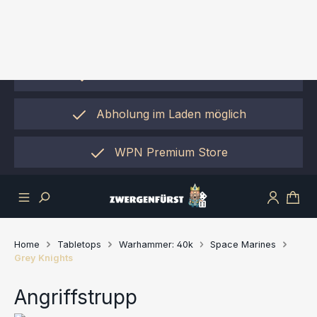
Zum Hauptinhalt springen
Onlinebestand nicht Ladenbestand!
Ab 69€ Versandkostenfrei
Abholung im Laden möglich
einfach per "Click&Collect"
WPN Premium Store
Home
Tabletops
Warhammer: 40k
Space Marines
Grey Knights
Angriffstrupp