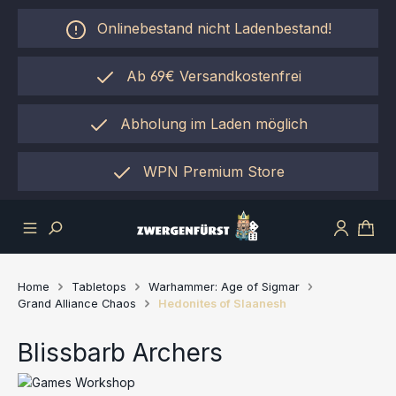
Zum Hauptinhalt springen
Onlinebestand nicht Ladenbestand!
Ab 69€ Versandkostenfrei
Abholung im Laden möglich
einfach per "Click&Collect"
WPN Premium Store
Home
Tabletops
Warhammer: Age of Sigmar
Grand Alliance Chaos
Hedonites of Slaanesh
Blissbarb Archers