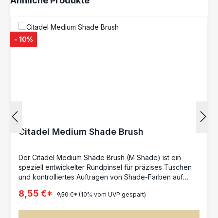
Ähnliche Produkte
- 10%
Citadel Medium Shade Brush
Der Citadel Medium Shade Brush (M Shade) ist ein
speziell entwickelter Rundpinsel für präzises Tuschen
und kontrolliertes Auftragen von Shade-Farben auf
Miniaturen. Die feine Spitze ermöglicht es, Washes
8,55 €*
9,50 €*
(10% vom UVP gespart)
gezielt in Vertiefungen fließen zu lassen, sodass Details
klar hervorgehoben und natürliche Schatteneffekte
erzeugt werden. Die Borsten bestehen aus einer