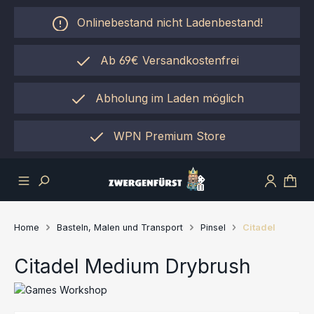
Zum Hauptinhalt springen
Onlinebestand nicht Ladenbestand!
Ab 69€ Versandkostenfrei
Abholung im Laden möglich
einfach per "Click&Collect"
WPN Premium Store
Home
Basteln, Malen und Transport
Pinsel
Citadel
Citadel Medium Drybrush