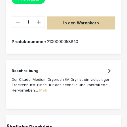
Produkt Anzahl: Gib den gewünschten 
In den Warenkorb
Produktnummer:
2100000058860
Beschreibung
Der Citadel Medium Drybrush (M Dry) ist ein vielseitiger
Trockenbürst-Pinsel für das schnelle und kontrollierte
Hervorheben…
Mehr
Produktgalerie überspringen