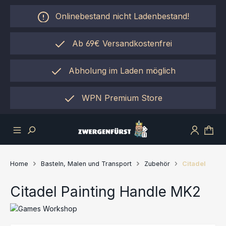
Zum Hauptinhalt springen
Onlinebestand nicht Ladenbestand!
Ab 69€ Versandkostenfrei
Abholung im Laden möglich
einfach per "Click&Collect"
WPN Premium Store
Home
Basteln, Malen und Transport
Zubehör
Citadel
Citadel Painting Handle MK2