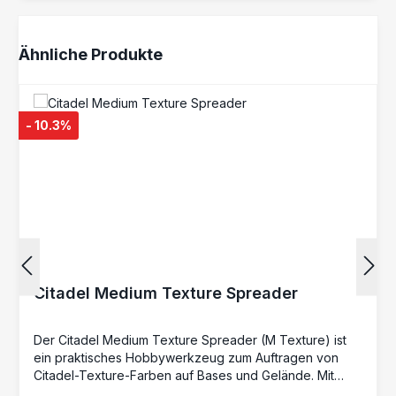
Produktgalerie überspringen
Ähnliche Produkte
- 10.3%
Citadel Medium Texture Spreader
Der Citadel Medium Texture Spreader (M Texture) ist
ein praktisches Hobbywerkzeug zum Auftragen von
Citadel-Texture-Farben auf Bases und Gelände. Mit
diesem speziell entwickelten Spatel lassen sich