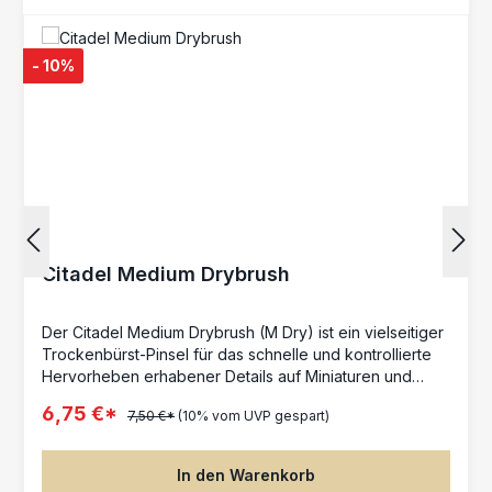
- 10%
Citadel Medium Drybrush
Der Citadel Medium Drybrush (M Dry) ist ein vielseitiger
Trockenbürst-Pinsel für das schnelle und kontrollierte
Hervorheben erhabener Details auf Miniaturen und
Gelände. Durch sein flaches Profil lassen sich Kanten,
6,75 €*
7,50 €*
(10% vom UVP gespart)
Strukturen und Oberflächen gleichmäßig betonen,
wodurch starke Highlights und sichtbare
Texturkontraste entstehen – ideal für klassische
In den Warenkorb
Drybrush-Techniken beim Bemalen von Tabletop-