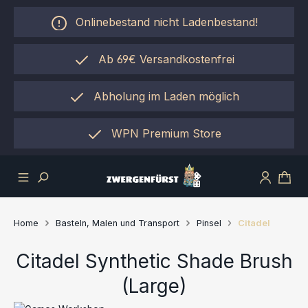
Zum Hauptinhalt springen
Onlinebestand nicht Ladenbestand!
Ab 69€ Versandkostenfrei
Abholung im Laden möglich
einfach per "Click&Collect"
WPN Premium Store
Home
Basteln, Malen und Transport
Pinsel
Citadel
Citadel Synthetic Shade Brush
(Large)