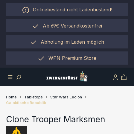
Zum Hauptinhalt springen
Onlinebestand nicht Ladenbestand!
Ab 69€ Versandkostenfrei
Abholung im Laden möglich
einfach per "Click&Collect"
WPN Premium Store
Home
Tabletops
Star Wars Legion
Galaktische Republik
Clone Trooper Marksmen