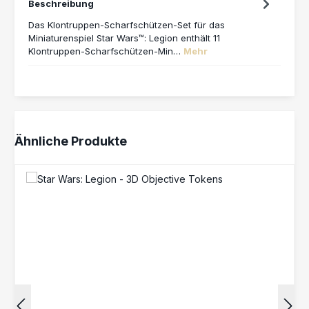
Beschreibung
Das Klontruppen-Scharfschützen-Set für das
Miniaturenspiel Star Wars™: Legion enthält 11
Klontruppen-Scharfschützen-Min…
Mehr
Produktgalerie überspringen
Ähnliche Produkte