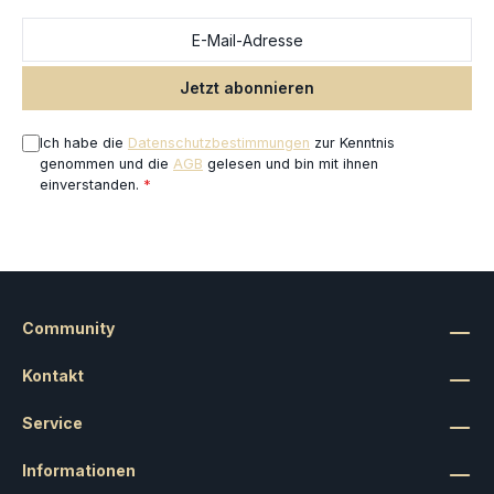
Szenarien. Sie ersetzen die klassischen flachen
Zielmarker durch plastische Geländestücke und
schaffen so ein noch immersiveres Spielerlebnis.
Hobbyhinweis Die Miniaturen werden unbemalt
Jetzt abonnieren
geliefert. Ein Zusammenbau kann erforderlich sein.
Ich habe die
Datenschutzbestimmungen
zur Kenntnis
genommen und die
AGB
gelesen und bin mit ihnen
einverstanden.
*
Community
Kontakt
Service
Informationen