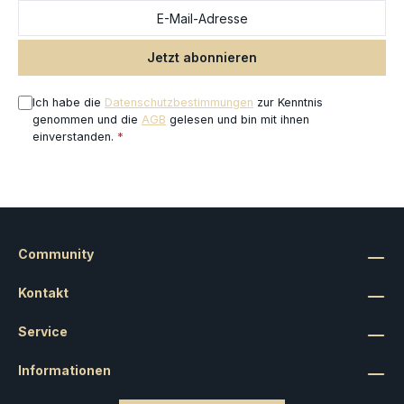
gute Grundierung
benutzen.Mehrteilige, bemalte Lasercut-HDF-Bausätze
im 28mm Maßstab, die noch zusammengebaut werden
Jetzt abonnieren
müssen. Abgebildete Figuren sind nicht enthalten und
dienen nur dem Größenvergleich. Klebstoff nicht
Ich habe die
Datenschutzbestimmungen
zur Kenntnis
enthalten. Entwickelt von Freebooter Miniatures und
genommen und die
AGB
gelesen und bin mit ihnen
Micro Art Studio.
einverstanden.
*
Community
Kontakt
Service
Informationen