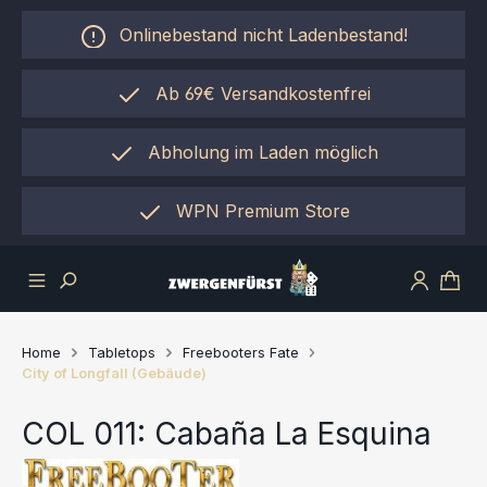
Zum Hauptinhalt springen
Onlinebestand nicht Ladenbestand!
Ab 69€ Versandkostenfrei
Abholung im Laden möglich
einfach per "Click&Collect"
WPN Premium Store
Home
Tabletops
Freebooters Fate
City of Longfall (Gebäude)
COL 011: Cabaña La Esquina