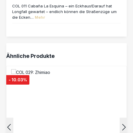
COL 011 Cabaña La Esquina – ein Eckhaus!Darauf hat
Longfall gewartet – endlich können die Straßenzüge um
die Ecken…
Mehr
Produktgalerie überspringen
Ähnliche Produkte
- 10.03%