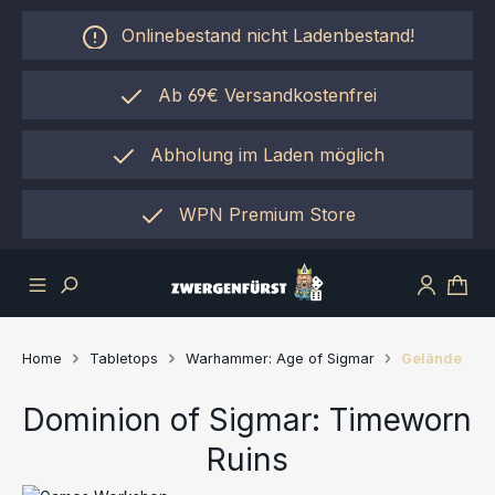
Zum Hauptinhalt springen
Onlinebestand nicht Ladenbestand!
Ab 69€ Versandkostenfrei
Abholung im Laden möglich
einfach per "Click&Collect"
WPN Premium Store
Home
Tabletops
Warhammer: Age of Sigmar
Gelände
Dominion of Sigmar: Timeworn
Ruins