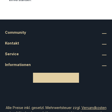
durch die Ruinen des Gottkönigs zu führen, und kämpfe
um die Herrschaft über die Reiche der Sterblichen!4o
Community
Kontakt
Service
Informationen
Bestellung widerrufen
Alle Preise inkl. gesetzl. Mehrwertsteuer zzgl.
Versandkosten