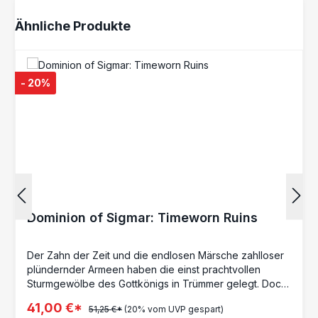
Produktgalerie überspringen
Ähnliche Produkte
- 20%
Dominion of Sigmar: Timeworn Ruins
Der Zahn der Zeit und die endlosen Märsche zahlloser
plündernder Armeen haben die einst prachtvollen
Sturmgewölbe des Gottkönigs in Trümmer gelegt. Doch
tief in diesen Ruinen lauern noch immer die
41,00 €*
51,25 €*
(20% vom UVP gespart)
rachsüchtigen Geister der Wächter, die einst über sie