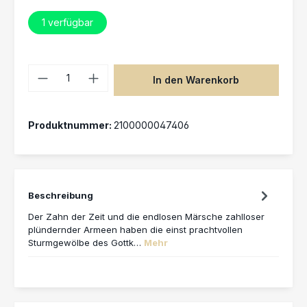
1
verfügbar
Produkt Anzahl: Gib den gewünschten 
In den Warenkorb
Produktnummer:
2100000047406
Beschreibung
Der Zahn der Zeit und die endlosen Märsche zahlloser
plündernder Armeen haben die einst prachtvollen
Sturmgewölbe des Gottk…
Mehr