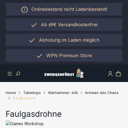
Zum Hauptinhalt springen
Onlinebestand nicht Ladenbestand!
Ab 69€ Versandkostenfrei
Abholung im Laden möglich
einfach per "Click&Collect"
WPN Premium Store
Home
Tabletops
Warhammer: 40k
Armeen des Chaos
Death Guard
Faulgasdrohne