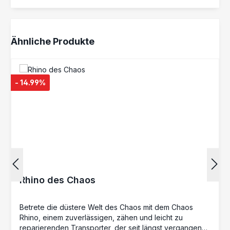
Produktgalerie überspringen
Ähnliche Produkte
- 14.99%
Rhino des Chaos
Betrete die düstere Welt des Chaos mit dem Chaos
Rhino, einem zuverlässigen, zähen und leicht zu
reparierenden Transporter, der seit längst vergangenen