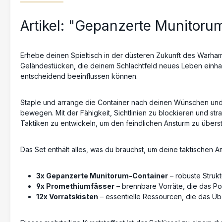
Artikel: "Gepanzerte Munitoru
Erhebe deinen Spieltisch in der düsteren Zukunft des Warh
Geländestücken, die deinem Schlachtfeld neues Leben einhauch
entscheidend beeinflussen können.
Staple und arrange die Container nach deinen Wünschen und
bewegen. Mit der Fähigkeit, Sichtlinien zu blockieren und st
Taktiken zu entwickeln, um den feindlichen Ansturm zu übers
Das Set enthält alles, was du brauchst, um deine taktischen A
3x Gepanzerte Munitorum-Container
– robuste Struk
9x Promethiumfässer
– brennbare Vorräte, die das Po
12x Vorratskisten
– essentielle Ressourcen, die das Übe
Dieses mehrteilige Kunststoffset ist der Schlüssel zu einem