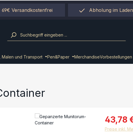
 69€ Versandkostenfrei
Abholung im Laden
einfach per "Click&Co
, Malen und Transport
Pen&Paper
Merchandise
Vorbestellungen
ontainer
43,78 
Preise inkl. M