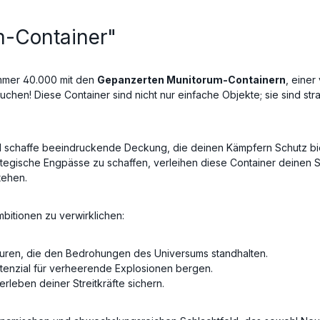
m-Container"
ammer 40.000 mit den
Gepanzerten Munitorum-Containern
, eine
en! Diese Container sind nicht nur einfache Objekte; sie sind stra
 schaffe beeindruckende Deckung, die deinen Kämpfern Schutz bi
rategische Engpässe zu schaffen, verleihen diese Container deinen S
tehen.
mbitionen zu verwirklichen:
turen, die den Bedrohungen des Universums standhalten.
tenzial für verheerende Explosionen bergen.
rleben deiner Streitkräfte sichern.
 dynamischen und abwechslungsreichen Schlachtfeld, das sowohl Neu