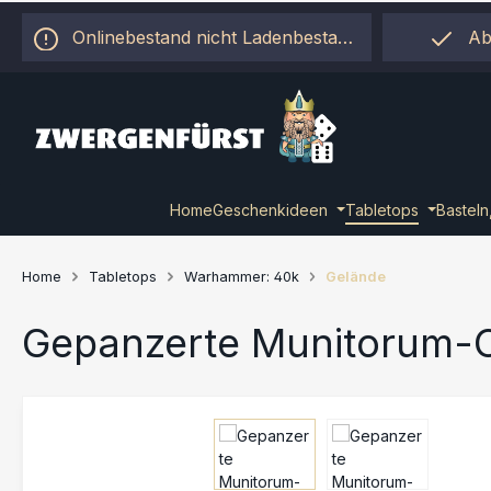
 Hauptinhalt springen
Zur Suche springen
Zur Hauptnavigation springen
Onlinebestand nicht Ladenbestand!
Ab
Home
Geschenkideen
Tabletops
Basteln
Home
Tabletops
Warhammer: 40k
Gelände
Gepanzerte Munitorum-C
Bildergalerie überspringen