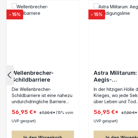
Produktgalerie überspringen
- 15%
- 15%
Wellenbrecher-
Astra Militarum:
Schildbarriere
Aegis-
Verteidigungsli
Die Wellenbrecher-
In der hitzigen Hölle 
Schildbarriere ist eine nahezu
Krieges, wo jede Se
undurchdringliche Barriere
über Leben und Tod
aus glühender Energie, die
entscheidet, bieten d
56,95 €*
56,95 €*
67,00 €*
(15% vom
67,00 €*
den Feuerkriegern der T’au
Verteidigungslinien di
Deckung bietet, während sie
Bastion des Schutzes
UVP gespart)
UVP gespart)
unablässig auf ihre Feinde
imposanten Barrikade
feuern. Auf
gefertigt aus robuste
In den Warenkorb
In den Warenk
Repulsortriebwerken
gepanzerten Segment