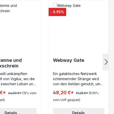
- 5.95%
tenne und
Webway Gate
xschrein
heiß umkämpften
Ein galaktisches Netzwerk
t von Vigilus, wo die
schimmernder Stränge wird
 zwischen Leben und
von den Aeldari genutzt, um
chwimmen, entfaltet
zwischen den Sternen zu
 €*
48,20 €*
64,00 €*
(15% vom
51,25 €*
(5.95%
erbitterter Krieg.
reisen, ohne sich dem
 des Chaos erheben
Albtraumreich des Warps
rt)
vom UVP gespart)
uste imperiale
auszusetzen. Einst umspannte
 die als strategische
das Netz der Tausend Tore
Details
Details
tücke dienen. Die
die gesamte Galaxis und