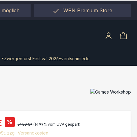
 möglich
WPN Premium Store
llect"
Zwergenfürst Festival 2026
Eventschmiede
€
%
51,50 €*
(14.99% vom UVP gespart)
wSt. zzgl. Versandkosten