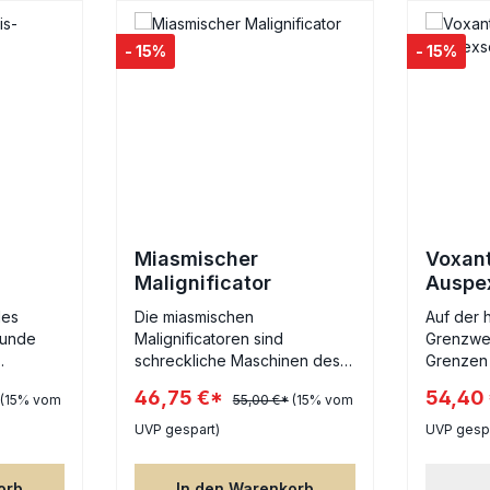
- 15%
- 15%
Miasmischer
Voxan
Malignificator
Auspe
nie
des
Die miasmischen
Auf der 
kunde
Malignificatoren sind
Grenzwel
schreckliche Maschinen des
Grenzen
ie Aegis-
Verfalls, übersät mit träge
Tod vers
46,75 €*
54,40
(15% vom
55,00 €*
(15% vom
e letzte
schwankenden
sich ein 
. Diese
Seuchenrauchfässern und
Inmitten
UVP gespart)
UVP gespa
n,
verdorbenen Glocken, die an
sich rob
n,
rostigen Schloten baumeln.
Gebäude,
orb
In den Warenkorb
en mit
Aus diesen Schloten quellen
Geländes