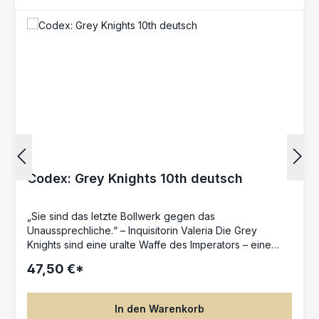
Codex: Grey Knights 10th deutsch
„Sie sind das letzte Bollwerk gegen das
Unaussprechliche.“ – Inquisitorin Valeria Die Grey
Knights sind eine uralte Waffe des Imperators – eine
Bruderschaft aus elitären Psionik-Kriegern, geschaffen,
47,50 €*
um Dämonen zu jagen und zu vernichten. Gehüllt in
glänzendes Wahrsilber, mit Nemesiswaffen bewaffnet
und von unerschütterlichem Glauben erfüllt, führen sie
In den Warenkorb
einen geheimen Krieg gegen die Dunklen Götter –