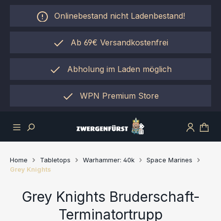
Zum Hauptinhalt springen
Onlinebestand nicht Ladenbestand!
Ab 69€ Versandkostenfrei
Abholung im Laden möglich
einfach per "Click&Collect"
WPN Premium Store
Home
Tabletops
Warhammer: 40k
Space Marines
Grey Knights
Grey Knights Bruderschaft-
Terminatortrupp