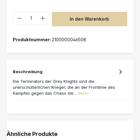
Produkt Anzahl: Gib den gewünschten 
In den Warenkorb
Produktnummer:
2100000046508
Beschreibung
Die Terminators der Grey Knights sind die
unerschütterlichen Krieger, die an der Frontlinie des
Kampfes gegen das Chaos ste…
Mehr
Produktgalerie überspringen
Ähnliche Produkte