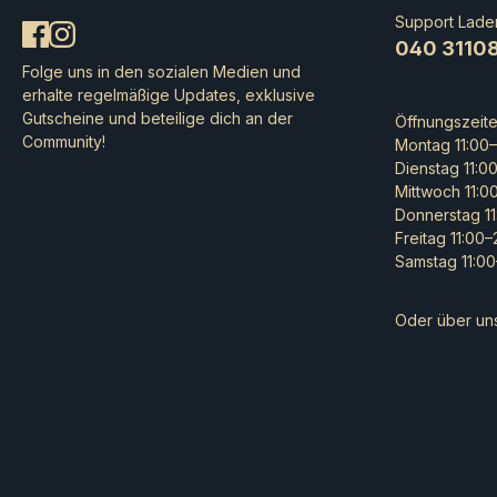
oder ihres Hauptman
Support Lade
Déorwin jede Offensi
040 3110
anzuführen und den S
Folge uns in den sozialen Medien und
Rohan zu erringen.Di
erhalte regelmäßige Updates, exklusive
enthält 3 Metallminiat
Gutscheine und beteilige dich an der
Öffnungszeit
Königlichen Ritter vo
Community!
Montag 11:00–
jeder von ihnen auf 
Dienstag 11:0
kunstvoll modellierte
Mittwoch 11:0
aus Kunststoff. Die Mi
Donnerstag 11
werden mit Citadel-
Freitag 11:00
Rundbases (40 mm) ge
Samstag 11:00
und bieten dir die Mög
diese stolzen Verteid
Königreichs zu dein
Oder über un
von Rohan hinzuzufü
Miniaturen sind unbe
müssen zusammenge
werden – wir empfehl
Verwendung von Cita
Farben, um sie in all i
Pracht erstrahlen zu la
2021 New Line Produc