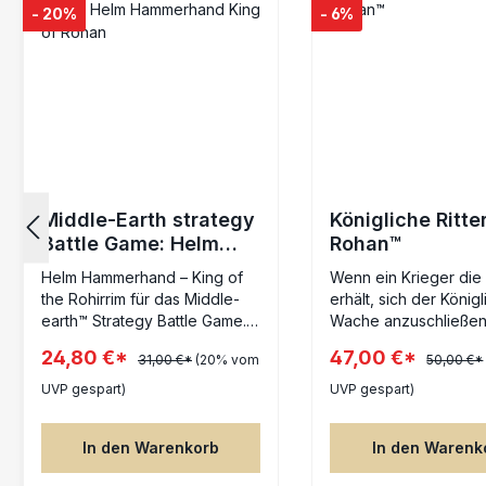
- 20%
- 6%
Middle-Earth strategy
Königliche Ritte
Battle Game: Helm
Rohan™
Hammerhand King of
Helm Hammerhand – King of
Wenn ein Krieger die
Rohan
the Rohirrim für das Middle-
erhält, sich der König
earth™ Strategy Battle Game.
Wache anzuschließen,
Führe die Heere Rohans mit
zu einem der besten
24,80 €*
47,00 €*
31,00 €*
(20% vom
50,00 €*
Helm Hammerhand, dem
des Reiches Rohan,
legendären Krieger, nach dem
handverlesen von se
UVP gespart)
UVP gespart)
Helms Klamm benannt ist. Als
Hauptleuten und dem
mächtiger Hero of Legend
selbst. Diese Elitekri
In den Warenkorb
In den Warenk
verfügt er über Kampfwert 6
schwören ihrem Köni
und Stärke 5 – stark genug,
unverbrüchliche Tre