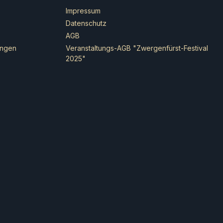
Traitor in den Armeen des
Impressum
Bösen auftreten.Obwohl sie
Datenschutz
über keine formale Uniform
AGB
verfügen, zeichnet sich jeder
ungen
Veranstaltungs-AGB "Zwergenfürst-Festival
Krieger durch einzigartigen
2025"
Charakter aus. Ihre Ausrüstung
ist vielfältig:8 Krieger sind mit
Speer und Schild
ausgestattet.8 Krieger tragen
Handwaffen und Schilde.8
Krieger führen Bögen.Die
kunstvoll verzierten Schilde,
die für Rohan typisch sind,
lassen sich flexibel zwischen
den Modellen
austauschen.Enthalten:182
Kunststoff-Komponenten24
Citadel-Rundbases (25
mm)Die Miniaturen sind
unbemalt und müssen
zusammengebaut werden. Für
den Aufbau empfiehlt sich