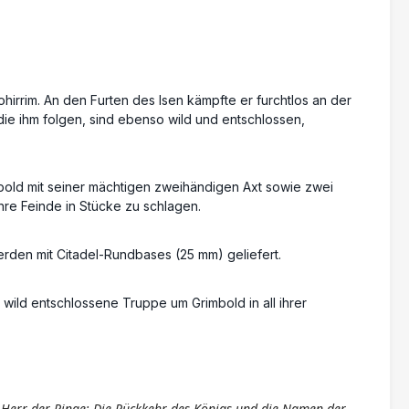
irrim. An den Furten des Isen kämpfte er furchtlos an der
die ihm folgen, sind ebenso wild und entschlossen,
mbold mit seiner mächtigen zweihändigen Axt sowie zwei
ihre Feinde in Stücke zu schlagen.
werden mit Citadel-Rundbases (25 mm) geliefert.
ld entschlossene Truppe um Grimbold in all ihrer
r Herr der Ringe: Die Rückkehr des Königs und die Namen der