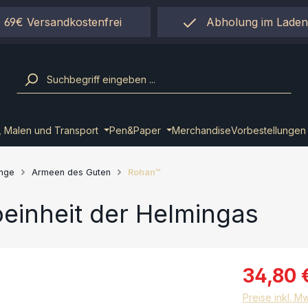
 69€ Versandkostenfrei
Abholung im Laden
einfach per "Click&Co
, Malen und Transport
Pen&Paper
Merchandise
Vorbestellungen
inge
Armeen des Guten
Rohan™
inheit der Helmingas
34,80 
Preise inkl. M