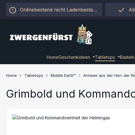
 Hauptinhalt springen
Zur Suche springen
Zur Hauptnavigation springen
Onlinebestand nicht Ladenbestand!
Ab
Home
Geschenkideen
Tabletops
Basteln
Home
Tabletops
Middle Earth™
Armeen aus der Herr der R
Grimbold und Kommandoe
Bildergalerie überspringen