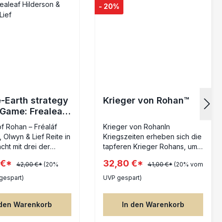
- 20%
-Earth strategy
Krieger von Rohan™
 Game: Frealeaf
son & Olwyn &
f Rohan – Fréaláf
Krieger von RohanIn
 Olwyn & Lief Reite in
Kriegszeiten erheben sich die
cht mit drei der
tapferen Krieger Rohans, um
Helden Rohans, jetzt
ihre Heimat mit Schwert, Axt,
 €*
32,80 €*
42,00 €*
(20%
41,00 €*
(20% vom
für das Middle-earth™
Bogen und Speer gegen alle
 Battle Game. Dieses
Bedrohungen zu verteidigen.
gespart)
UVP gespart)
thält sechs
Wenn sich die
ffminiaturen – jede
Bergstammkrieger an den
 den Warenkorb
In den Warenkorb
wohl zu Fuß als auch
Grenzen von Edoras
thalten sind: Fréaláf
versammeln, sind diese