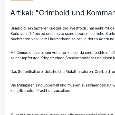
Artikel: "Grimbold und Komma
Grimbold, ein tapferer Krieger des Westfolds, hat mehr mit 
Seite von Théodred und setzte seine übermenschliche Stärke 
Nachfahren von Helm Hammerhand selbst, in deren Adern noch
Mit Grimbold als deinem Anführer kannst du eine furchteinfl
seiner tapfersten Krieger: einen Standartenträger und einen K
Das Set enthält drei detailreiche Metallminiaturen: Grimbold,
Die Miniaturen sind unbemalt und müssen zusammengebaut wer
kampfbereiten Pracht darzustellen.
© 2020 New Line Productions, Inc. Alle Rechte vorbehalten. Der