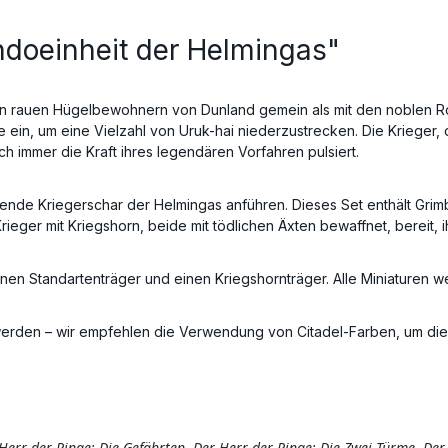
ndoeinheit der Helmingas"
den rauen Hügelbewohnern von Dunland gemein als mit den noblen Roh
ein, um eine Vielzahl von Uruk-hai niederzustrecken. Die Krieger, 
 immer die Kraft ihres legendären Vorfahren pulsiert.
ößende Kriegerschar der Helmingas anführen. Dieses Set enthält Gri
rieger mit Kriegshorn, beide mit tödlichen Äxten bewaffnet, bereit, 
 einen Standartenträger und einen Kriegshornträger. Alle Miniaturen 
den – wir empfehlen die Verwendung von Citadel-Farben, um die wi
 Herr der Ringe: Die Gefährten, Der Herr der Ringe: Die Zwei Türme, De