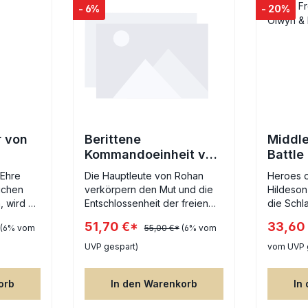
- 6%
- 20%
r von
Berittene
Middle
Kommandoeinheit von
Battle
Rohan™
Hilder
 Ehre
Die Hauptleute von Rohan
Heroes o
Lief
lichen
verkörpern den Mut und die
Hildeson,
 wird er
Entschlossenheit der freien
die Schla
 Kämpfer
Menschen des Westens. Als
größten 
51,70 €*
33,60
(6% vom
55,00 €*
(6% vom
Anführer der Dörfer und
als Set 
inen
Adelshäuser des Königreichs
Strategy
UVP gespart)
vom UVP 
 König
Rohan sind sie nicht nur
Paket en
eger
tapfere Krieger, sondern auch
Kunststo
orb
In den Warenkorb
In
g
geschickte Strategen, die ihre
Figur so
ue und
Heimat gegen die
beritten. En