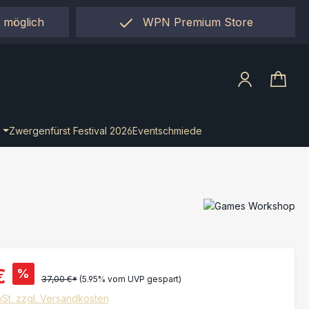
 möglich
WPN Premium Store
llect"
Zwergenfürst Festival 2026
Eventschmiede
€
%
37,00 €*
(5.95% vom UVP gespart)
wSt. zzgl. Versandkosten