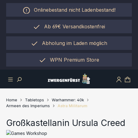
Zum Hauptinhalt springen
Onlinebestand nicht Ladenbestand!
Ab 69€ Versandkostenfrei
Abholung im Laden möglich
einfach per "Click&Collect"
WPN Premium Store
Home
Tabletops
Warhammer: 40k
Armeen des Imperiums
Astra Militarum
Großkastellanin Ursula Creed