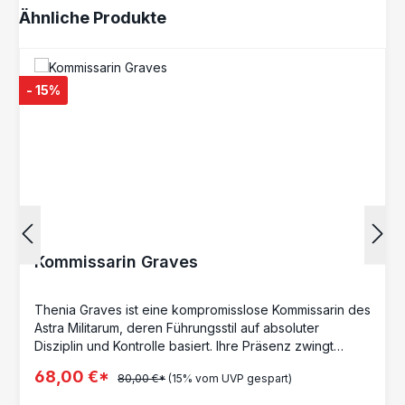
Produktgalerie überspringen
Ähnliche Produkte
- 15%
Kommissarin Graves
Thenia Graves ist eine kompromisslose Kommissarin des
Astra Militarum, deren Führungsstil auf absoluter
Disziplin und Kontrolle basiert. Ihre Präsenz zwingt
eigene Truppen zur Gefolgschaft und setzt Gegner
68,00 €*
80,00 €*
(15% vom UVP gespart)
unter konstanten Druck. Im Einsatz nutzt sie einen
modifizierten SAF Zentaur als mobile