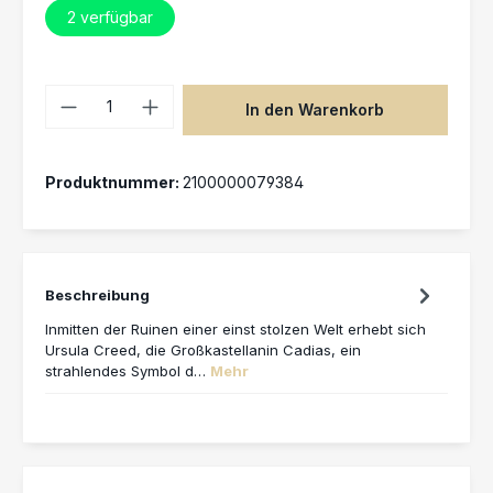
2
verfügbar
Produkt Anzahl: Gib den gewünschten 
In den Warenkorb
Produktnummer:
2100000079384
Beschreibung
Inmitten der Ruinen einer einst stolzen Welt erhebt sich
Ursula Creed, die Großkastellanin Cadias, ein
strahlendes Symbol d…
Mehr