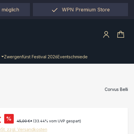
 möglich
WPN Premium Store
llect"
Zwergenfürst Festival 2026
Eventschmiede
Corvus Belli
€
%
45,00 €*
(33.44% vom UVP gespart)
wSt. zzgl. Versandkosten