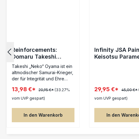
Reinforcements:
Infinity JSA Pai
Domaru Takeshi
Keisotsu Param
"Neko" Oyama
exclusive
Takeshi „Neko“ Oyama ist ein
altmodischer Samurai-Krieger,
der für Integrität und Ehre
steht – das Idealbild eines
13,98 €*
29,95 €*
20,95 €*
(33.27%
45,00 €*
perfekten Bushi. Sein
schmales, ernstes Gesicht
vom UVP gespart)
vom UVP gespart)
zeigt stets einen
entschlossenen und
In den Warenkorb
In den Warenk
feierlichen Ausdruck. Er hat
raue, wortkarge
Umgangsformen, und der
Ehrenkodex des Bushido