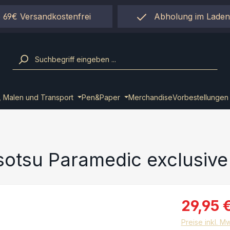
 69€ Versandkostenfrei
Abholung im Laden
einfach per "Click&Co
, Malen und Transport
Pen&Paper
Merchandise
Vorbestellungen
isotsu Paramedic exclusive
29,95 
Preise inkl. M