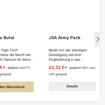
u Butai
JSA Army Pack
- High-Tech
Müde von der ständigen
rlebe die Macht der
Demütigung seit ihrer
h-Samurai mit dieser
Eingliederung in das
inity-Einheit! Diese
Staatsimperium, forderten die
 €*
42,22 €*
49,95 €*
(32.97%
64,95 €*
(35% vom
tzt alle bisherigen
Japaner ihre Freiheit und
ister und bietet dir
zahlten während des
gespart)
UVP gespart)
annten
Aufstands einen hohen
tionen und einige
Blutzoll. Dies war die
Details
 den Warenkorb
ese Veröffentlichung
Geburtsstunde des Groß-
et auch ein
Unabhängigen Japans, einer
ertes Truppenprofil!
Nation, die unter dem
ru sind Meister des
Bushido-Kodex neu geboren