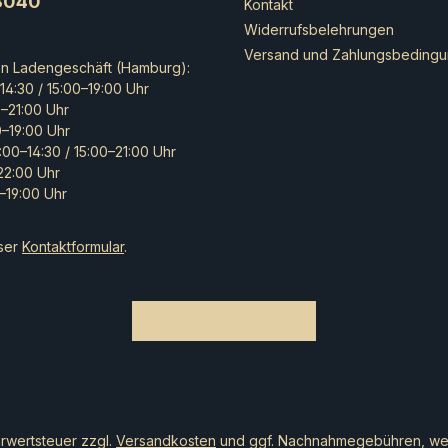
8040
Kontakt
Technolo
Widerrufsbelehrungen
Domaru s
Versand und Zahlungsbeding
Beispiel 
en Ladengeschäft (Hamburg):
Fraktion 
14:30 / 15:00–19:00 Uhr
Kriegeri
0–21:00 Uhr
hochentw
0–19:00 Uhr
technolo
:00–14:30 / 15:00–21:00 Uhr
überführ
–22:00 Uhr
stammen
–19:00 Uhr
Sezessio
(JSA), d
Dominanz
ser
Kontaktformular
.
Imperium
Elitekrie
Diszipli
alten Sa
Bestellung widerrufen
Kriegsfü
Rüstung 
enorme W
während
durch ih
Meisters
hrwertsteuer zzgl.
Versandkosten
und ggf. Nachnahmegebühren, wen