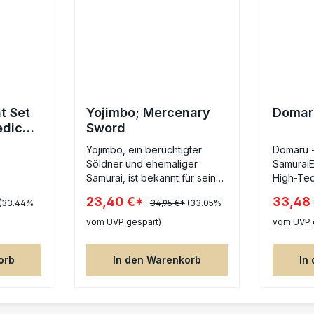
nt Set
Yojimbo; Mercenary
Domar
edic
Sword
Yojimbo, ein berüchtigter
Domaru 
Söldner und ehemaliger
SamuraiE
Samurai, ist bekannt für seine
High-Tec
meisterhafte Schwertkunst
neuen Inf
23,40 €*
33,48
(33.44%
34,95 €*
(33.05%
und gnadenlose Effizienz im
Box erse
Kampf. Mit seinem treuen
Domaru-Bl
vom UVP gespart)
vom UVP 
Motorrad durchquert er das
alle bek
Schlachtfeld blitzschnell,
Waffenop
orb
In den Warenkorb
In
immer bereit, seine Gegner mit
neue. Di
tödlicher Präzision zu
beinhalt
vernichten. Yojimbo
aktualisi
verkörpert die Ehre und
Die Doma