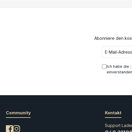
leitet stets seine Haltung zum
Leben. Oyama trägt seine
Narben mit Stolz als Zeichen
seiner Erfahrung; jedoch
prahlt er, wie es sich für einen
wahren Bushi gehört, niemals
damit.Dieses Set enthält eine
Abonniere den kost
Miniatur des Domaru Takeshi
„Neko“ Oyama. Verstärken Sie
Ihre JSA Force
Reinforcements (REF: 281702-
1099) mit mächtiger schwerer
Ich habe die
Infanterie.
einverstande
Community
Kontakt
Support Lade