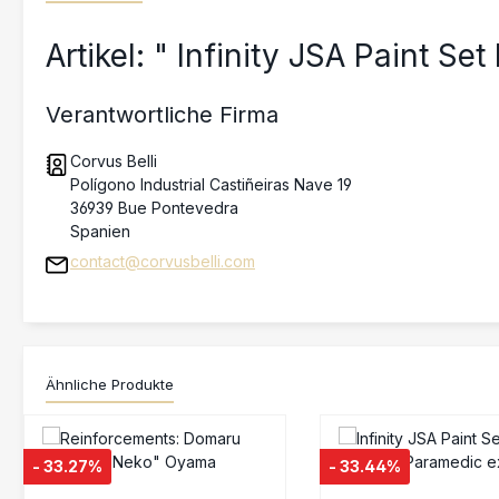
Artikel: " Infinity JSA Paint S
Verantwortliche Firma
Corvus Belli
Polígono Industrial Castiñeiras Nave 19
36939 Bue Pontevedra
Spanien
contact@corvusbelli.com
Ähnliche Produkte
Produktgalerie überspringen
- 33.27%
- 33.44%