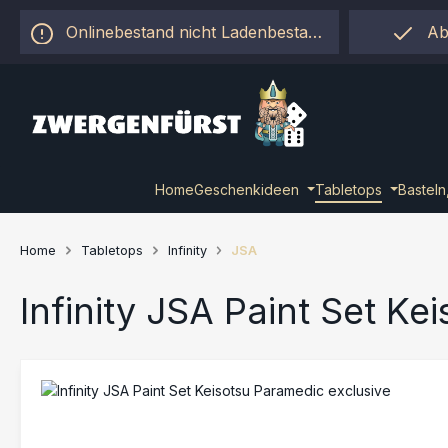
 Hauptinhalt springen
Zur Suche springen
Zur Hauptnavigation springen
Onlinebestand nicht Ladenbestand!
Ab
Home
Geschenkideen
Tabletops
Basteln
Home
Tabletops
Infinity
JSA
Infinity JSA Paint Set Ke
Bildergalerie überspringen