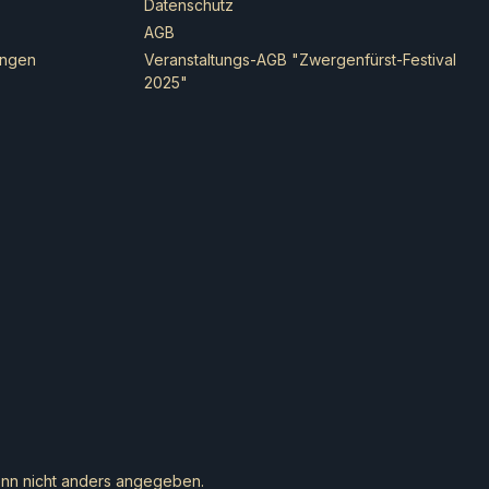
Datenschutz
gie beeindruckt. Die
AGB
ind ein perfektes
ungen
Veranstaltungs-AGB "Zwergenfürst-Festival
dafür, wie diese
2025"
ihre alten
deale in eine
ickelte,
gische Zukunft
t hat.Die Domaru
 aus der Japanischen
nistischen Armee
ie sich gegen die
 des Yu Jing-
s auflehnt. Diese
ger vereinen die
n und Kampfkunst der
murai mit modernster
hrung. Ihre schwere
verleiht ihnen eine
iderstandskraft,
 sie in Nahkämpfen
re Kenjutsu-
chaft und ihre
n nicht anders angegeben.