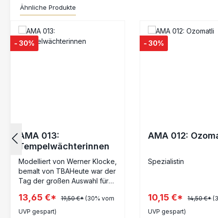
Ähnliche Produkte
Produktgalerie überspringen
- 30%
- 30%
AMA 013:
AMA 012: Ozoma
Tempelwächterinnen
Modelliert von Werner Klocke,
Spezialistin
bemalt von TBAHeute war der
Tag der großen Auswahl für
die Tempelwächterinnen.
13,65 €*
10,15 €*
19,50 €*
(30% vom
14,50 €*
(
Heute würde entschieden
werden, welche der
UVP gespart)
UVP gespart)