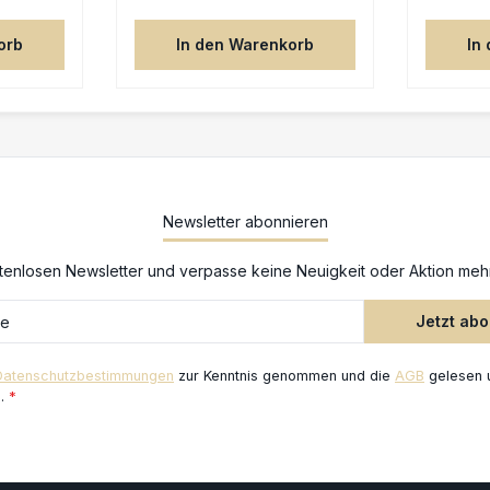
orb
In den Warenkorb
In
Newsletter abonnieren
enlosen Newsletter und verpasse keine Neuigkeit oder Aktion meh
Jetzt ab
Datenschutzbestimmungen
zur Kenntnis genommen und die
AGB
gelesen u
n.
*