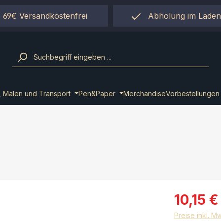
 69€ Versandkostenfrei
Abholung im Laden
einfach per "Click&Co
, Malen und Transport
Pen&Paper
Merchandise
Vorbestellungen
10,15 €
Preise inkl. M