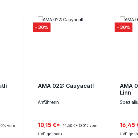
- 30%
- 30%
tli
AMA 022: Cauyacatl
AMA 03
Linn
Anführerin
Spezialis
10,15 €*
16,45
30% vom
14,50 €*
(30% vom
UVP gespart)
UVP gespa