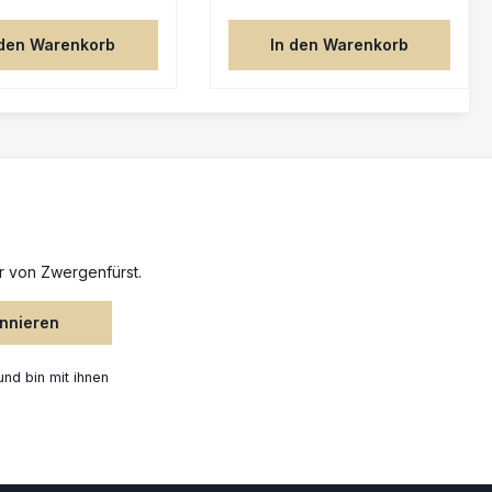
Krokodilrüstung mit
selbstverständlicher
 den Warenkorb
In den Warenkorb
Leichtigkeit trug.Occepa ist
eine Spezialistin der
Amazonen. Ihr Totem ist das
Krokodil. Mit ihrem Schild und
ihrer Zähigkeit kann sie
zahlreiche Attacken des
Gegners mühelos
ertragen.Buch: FF 035 Die
Mannschaften Heuer: 75
DublonenAnzahl pro
Mannschaft: 1Teile:
r von Zwergenfürst.
9Gesamthöhe: 45 mmHöhe
(Kopf bis Fuß): 29 mmDer
onnieren
Figur liegt die Charakterkarte
mit allen für Freebooter’s Fate
benötigten Spielwerten
nd bin mit ihnen
bei.Die Figur wird unbemalt
und in Einzelteilen geliefert
und muss noch
zusammengebaut werden.