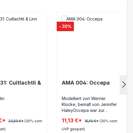
- 30%
1: Cuitlachtli &
AMA 004: Occepa
tin
Modelliert von Werner
Klocke, bemalt von Jennifer
HaleyOccepa war zur
vollkommenen Verkörperung
 €*
11,13 €*
23,50 €*
(30% vom
15,90 €*
(30% vom
einer Totemkriegerin
herangewachsen, die ihre
rt)
UVP gespart)