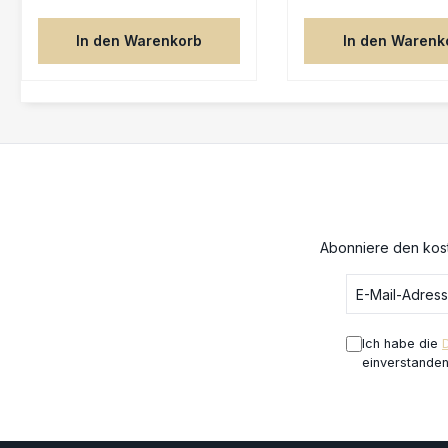
Kriegerinnen als Xicoas
Ehrengarde für die Zweite
In den Warenkorb
In den Warenk
Überfahrt dienen
durften.Tempelwächterinnen
sind Gefolge der Amazonen.
Dank ihrer Schilde können sie
viele Attacken abwehren. In
der Ehrengarde Xicoas steigt
ihr Mut erheblich an.Buch: FF
035 Die Mannschaften Heuer:
50 Dublonen (jeweils)Anzahl
pro Mannschaft:
unbegrenztTeile: 7Den
Abonniere den kost
Figuren liegen die
Charakterkarten mit allen für
Freebooter’s Fate benötigten
Spielwerten bei.Die Figuren
werden unbemalt und in
Ich habe die
Einzelteilen geliefert und
einverstande
müssen noch
zusammengebaut werden.