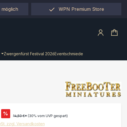
 möglich
WPN Premium Store
llect"
Zwergenfürst Festival 2026
Eventschmiede
%
14,50 €*
(30% vom UVP gespart)
wSt. zzgl. Versandkosten