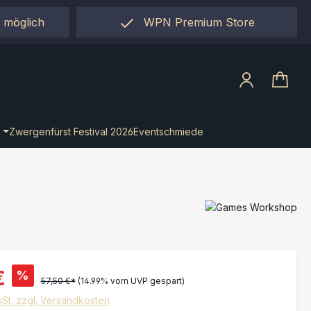
 möglich
WPN Premium Store
llect"
Zwergenfürst Festival 2026
Eventschmiede
€
%
57,50 €*
(14.99% vom UVP gespart)
wSt. zzgl. Versandkosten