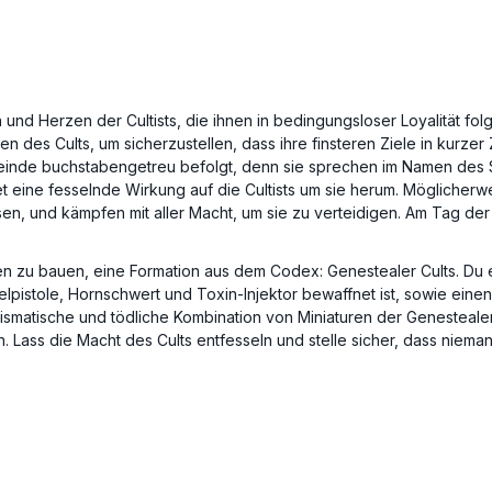
d Herzen der Cultists, die ihnen in bedingungsloser Loyalität folg
onen des Cults, um sicherzustellen, dass ihre finsteren Ziele in kur
einde buchstabengetreu befolgt, denn sie sprechen im Namen des S
et eine fesselnde Wirkung auf die Cultists um sie herum. Möglicherw
en, und kämpfen mit aller Macht, um sie zu verteidigen. Am Tag der 
 zu bauen, eine Formation aus dem Codex: Genestealer Cults. Du erh
lpistole, Hornschwert und Toxin-Injektor bewaffnet ist, sowie einen
ismatische und tödliche Kombination von Miniaturen der Genestealer 
. Lass die Macht des Cults entfesseln und stelle sicher, dass niema