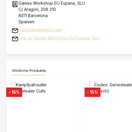
Games Workshop EU Espana, SLU
C/ Aragón, 208 210
8011 Barcelona
Spanien
mailorder@gwplc.com
Link zu Games Workshop EU Espana, SLU
Ähnliche Produkte
Produktgalerie überspringen
- 15%
- 15%