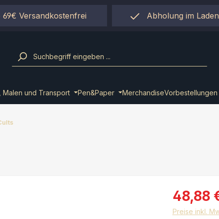
 69€ Versandkostenfrei
Abholung im Laden
einfach per "Click&Co
, Malen und Transport
Pen&Paper
Merchandise
Vorbestellungen
Cults
48,88 
Preise inkl. M