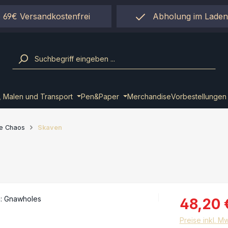
 69€ Versandkostenfrei
Abholung im Laden
einfach per "Click&Co
, Malen und Transport
Pen&Paper
Merchandise
Vorbestellungen
ce Chaos
Skaven
48,20 
Preise inkl. M