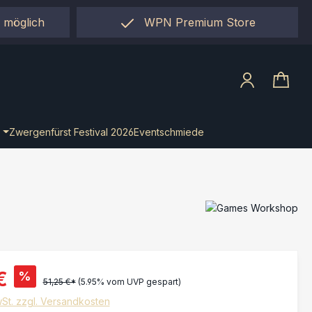
 möglich
WPN Premium Store
llect"
Zwergenfürst Festival 2026
Eventschmiede
€
%
51,25 €*
(5.95% vom UVP gespart)
wSt. zzgl. Versandkosten