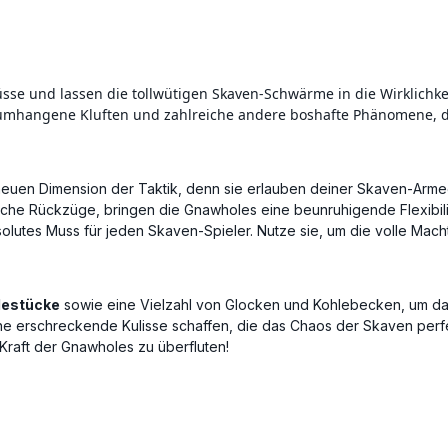
güsse und lassen die tollwütigen Skaven-Schwärme in die Wirklichk
umhangene Kluften und zahlreiche andere boshafte Phänomene, d
euen Dimension der Taktik, denn sie erlauben deiner Skaven-Armee
sche Rückzüge, bringen die Gnawholes eine beunruhigende Flexibili
lutes Muss für jeden Skaven-Spieler. Nutze sie, um die volle Mach
destücke
sowie eine Vielzahl von Glocken und Kohlebecken, um das
ne erschreckende Kulisse schaffen, die das Chaos der Skaven perfe
 Kraft der Gnawholes zu überfluten!