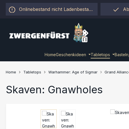
 Hauptinhalt springen
Zur Suche springen
Zur Hauptnavigation springen
Onlinebestand nicht Ladenbestand!
Ab
Home
Geschenkideen
Tabletops
Basteln
Home
Tabletops
Warhammer: Age of Sigmar
Grand Allian
Skaven: Gnawholes
Bildergalerie überspringen