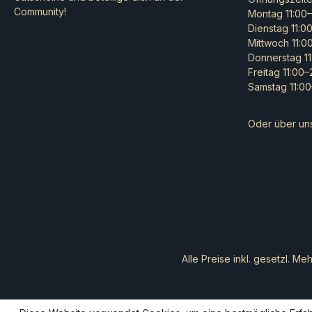
Bausatz bietet die
Community!
Montag 11:00–
Möglichkeit, zwei
Dienstag 11:0
verschiedene Besatzungen
Mittwoch 11:0
zu wählen – die finsteren
Donnerstag 11
Krieger des Klan Skryre und
Freitag 11:00
die gnadenlosen Kämpfer des
Samstag 11:00
Klan Pestilens – und ist somit
eine hervorragende
Ergänzung für jede
Oder über un
Sammlung.Dieser mehrteilige
Kunststoffbausatz umfasst 51
Teile und enthält eine Citadel-
Ovalbase (120 mm), mit der du
entweder eine Warp Lightning
Cannon oder ein Plagueclaw
Catapult errichten kannst.
Diese Miniatur ist unbemalt
und muss zusammengebaut
werden – wir empfehlen die
Alle Preise inkl. gesetzl. Me
Verwendung von Citadel-
Kunststoffkleber und Citadel-
Colour-Farben, um die