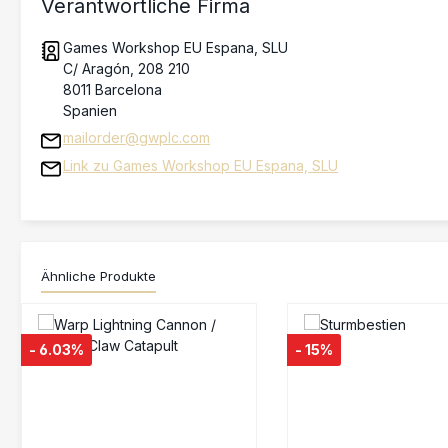
Verantwortliche Firma
Games Workshop EU Espana, SLU
C/ Aragón, 208 210
8011 Barcelona
Spanien
mailorder@gwplc.com
Link zu Games Workshop EU Espana, SLU
Ähnliche Produkte
Produktgalerie überspringen
- 6.03%
- 15%