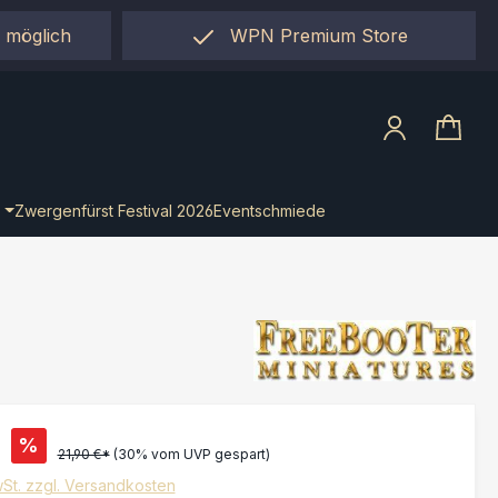
 möglich
WPN Premium Store
llect"
Zwergenfürst Festival 2026
Eventschmiede
€
%
21,90 €*
(30% vom UVP gespart)
wSt. zzgl. Versandkosten