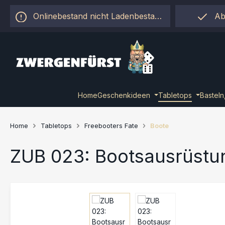
 Hauptinhalt springen
Zur Suche springen
Zur Hauptnavigation springen
Onlinebestand nicht Ladenbestand!
Ab
Home
Geschenkideen
Tabletops
Basteln
Home
Tabletops
Freebooters Fate
Boote
ZUB 023: Bootsausrüstu
Bildergalerie überspringen