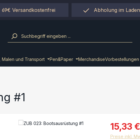
 69€ Versandkostenfrei
Abholung im Laden
einfach per "Click&Co
, Malen und Transport
Pen&Paper
Merchandise
Vorbestellungen
ng #1
15,33 
Preise inkl. M