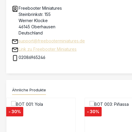
Freebooter Miniatures
Steinbrinkstr. 155
Werner Klocke
46145 Oberhausen
Deutschland
support@freebooterminiatures.de
Link zu Freebooter Miniatures
02086965246
Ähnliche Produkte
Produktgalerie überspringen
- 30%
- 30%