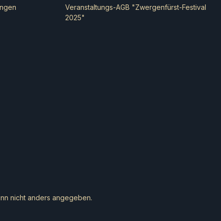
ungen
Veranstaltungs-AGB "Zwergenfürst-Festival
ungsgegenstände, zu
2025"
ten von Booten oder
ration.Das Set wird
geliefert.
n nicht anders angegeben.